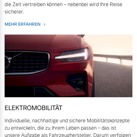
die Zeit vertreiben können – nebenbei wird Ihre Reise
Sie erhalten bei uns eine
Fahrzeug konfigurieren
sicherer.
Vielzahl von Original
Volvo Winter- und
MEHR ERFAHREN
Sommer Kompletträder.
Sofort verfügbare Fahrzeuge
Bitte sprechen Sie uns
direkt an.
Mehr erfahren
Volvo Selekt
Gebrauchtwagen
Die Neuwagenalternative
Frühjahrscheck
Entdecken Sie unsere
Mehr erfahren
saisonalen Angebote.
ELEKTROMOBILITÄT
Mehr erfahren
Individuelle, nachhaltige und sichere Mobilitätskonzepte
Editionsmodelle
zu entwickeln, die zu Ihrem Leben passen – das ist
Jetzt kennenlernen
unsere Aufgabe als Fahrzeughersteller. Darum verfolgen