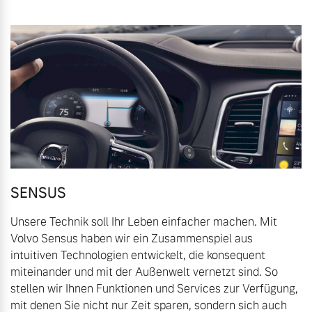
Volvo Gebrauchtwagenbörse
Kontakt und Anfahrt
Mild-Hybrid
4 Modelle
Gebrauchtwagen
Karriere
Volvo kauft Ihr Auto
Unsere News & Events
Aktuelle Zubehörangebote
Geschäftskunden
Zubehörkatalog
Editionsmodelle
SENSUS
Unsere Technik soll Ihr Leben einfacher machen. Mit
Konnektivität
Aktuelle Serviceangebote
Volvo Sensus haben wir ein Zusammenspiel aus
intuitiven Technologien entwickelt, die konsequent
Service by Volvo
miteinander und mit der Außenwelt vernetzt sind. So
stellen wir Ihnen Funktionen und Services zur Verfügung,
Angebot anfragen
mit denen Sie nicht nur Zeit sparen, sondern sich auch