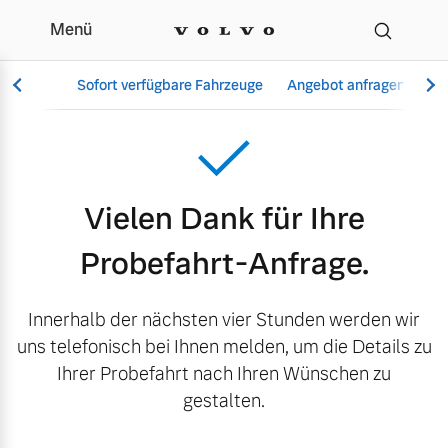
Menü
Danke Probefahrt
Sofort verfügbare Fahrzeuge
Angebot anfragen
Se
Vollelektrisch
Vielen Dank für Ihre
6 Modelle
Probefahrt-Anfrage.
Innerhalb der nächsten vier Stunden werden wir
Aktuelle Angebote
Über uns
uns telefonisch bei Ihnen melden, um die Details zu
Plug-in Hybrid
Ihrer Probefahrt nach Ihren Wünschen zu
3 Modelle
gestalten.
Geschäftskunden
Unser Team