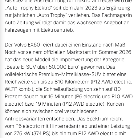
Als spezielle Auszeichnung für Elektrofahrzeuge wird die 
Sie erhalten bei uns eine
„Auto Trophy Elektro“ seit dem Jahr 2023 als Ergänzung 
Fahrzeug konfigurieren
Vielzahl von Original
zur jährlichen „Auto Trophy“ verliehen. Das Fachmagazin 
Volvo Winter- und
Auto Zeitung würdigt damit das wachsende Angebot an 
Sommer Kompletträder.
Sofort verfügbare Fahrzeuge
Fahrzeugen mit Elektroantrieb.

Bitte sprechen Sie uns
direkt an.
Der Volvo EX60 feiert dabei einen Einstand nach Maß: 
Noch vor seinem offiziellen Marktstart im Sommer 2026 
Mehr erfahren
hat das neue Modell die Importwertung der Kategorie 
„Beste E-SUV über 50.000 Euro“ gewonnen. Das 
Volvo Selekt
vollelektrische Premium-Mittelklasse-SUV bietet eine 
Gebrauchtwagen
Reichweite von bis zu 810 Kilometern (P12 AWD electric, 
Die Neuwagenalternative
Frühjahrscheck
WLTP komb.), die Schnellaufladung von zehn auf 80 
Entdecken Sie unsere
Mehr erfahren
Prozent dauert nur 16 Minuten (P6 electric und P10 AWD 
saisonalen Angebote.
electric) bzw. 19 Minuten (P12 AWD electric). Kunden 
Mehr erfahren
können sich zwischen drei verschiedenen 
Antriebsvarianten entscheiden. Das Spektrum reicht 
Editionsmodelle
vom P6 electric mit Hinterradantrieb und einer Leistung 
von 275 kW (374 PS) bis hin zum P12 AWD electric mit 
Jetzt kennenlernen