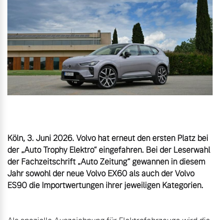
Volvo Gebrauchtwagenbörse
Kontakt und Anfahrt
Mild-Hybrid
4 Modelle
Gebrauchtwagen
Karriere
Volvo kauft Ihr Auto
Unsere News & Events
Aktuelle Zubehörangebote
Geschäftskunden
Zubehörkatalog
Editionsmodelle
Köln, 3. Juni 2026. Volvo hat erneut den ersten Platz bei 
der „Auto Trophy Elektro“ eingefahren. Bei der Leserwahl 
Konnektivität
der Fachzeitschrift „Auto Zeitung“ gewannen in diesem 
Aktuelle Serviceangebote
Jahr sowohl der neue Volvo EX60 als auch der Volvo 
ES90 die Importwertungen ihrer jeweiligen Kategorien.
Service by Volvo
Angebot anfragen