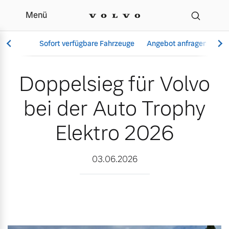
Menü
Doppelsieg für Volvo bei
Sofort verfügbare Fahrzeuge
Angebot anfragen
Se
Doppelsieg für Volvo
bei der Auto Trophy
Vollelektrisch
6 Modelle
Elektro 2026
03.06.2026
Aktuelle Angebote
Über uns
Plug-in Hybrid
3 Modelle
Geschäftskunden
Unser Team