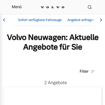
Menü
Aktuelle Angebote & Mo
Sofort verfügbare Fahrzeuge
Angebot anfragen
Se
Volvo Neuwagen: Aktuelle
Angebote für Sie
Vollelektrisch
6 Modelle
Filter
Aktuelle Angebote
Über uns
2
Angebote
Plug-in Hybrid
3 Modelle
Geschäftskunden
Unser Team