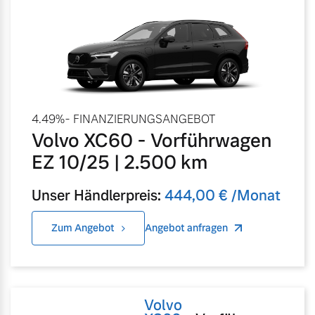
Volvo Gebrauchtwagenbörse
Kontakt und Anfahrt
Mild-Hybrid
4 Modelle
Gebrauchtwagen
Karriere
Volvo kauft Ihr Auto
Unsere News & Events
4.49%- FINANZIERUNGSANGEBOT
Volvo XC60 - Vorführwagen
Aktuelle Zubehörangebote
Geschäftskunden
EZ 10/25 | 2.500 km
Zubehörkatalog
Editionsmodelle
Unser Händlerpreis:
444,00 € /Monat
Konnektivität
Zum Angebot
Angebot anfragen
Aktuelle Serviceangebote
Service by Volvo
Volvo
Angebot anfragen