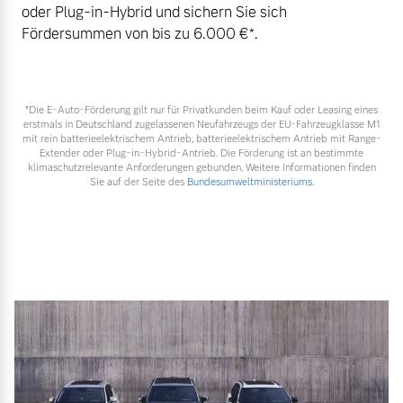
oder Plug-in-Hybrid und sichern Sie sich
Fördersummen von bis zu 6.000 €⁠*.
*Die E‑Auto-Förderung gilt nur für Privatkunden beim Kauf oder Leasing eines
erstmals in Deutschland zugelassenen Neufahrzeugs der EU-Fahrzeugklasse M1
mit rein batterieelektrischem Antrieb, batterieelektrischem Antrieb mit Range-
Extender oder Plug-in-Hybrid-Antrieb. Die Förderung ist an bestimmte
klimaschutzrelevante Anforderungen gebunden. Weitere Informationen finden
Sie auf der Seite des
Bundesumweltministeriums.