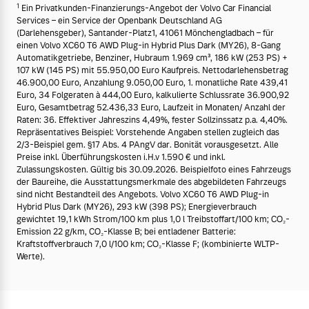
1
Ein Privatkunden-Finanzierungs-Angebot der Volvo Car Financial
Services – ein Service der Openbank Deutschland AG
(Darlehensgeber), Santander-Platz1, 41061 Mönchengladbach – für
einen Volvo XC60 T6 AWD Plug-in Hybrid Plus Dark (MY26), 8-Gang
Automatikgetriebe, Benziner, Hubraum 1.969 cm³, 186 kW (253 PS) +
107 kW (145 PS) mit 55.950,00 Euro Kaufpreis. Nettodarlehensbetrag
46.900,00 Euro, Anzahlung 9.050,00 Euro, 1. monatliche Rate 439,41
Euro, 34 Folgeraten à 444,00 Euro, kalkulierte Schlussrate 36.900,92
Euro, Gesamtbetrag 52.436,33 Euro, Laufzeit in Monaten/ Anzahl der
Raten: 36. Effektiver Jahreszins 4,49%, fester Sollzinssatz p.a. 4,40%.
Repräsentatives Beispiel: Vorstehende Angaben stellen zugleich das
2/3-Beispiel gem. §17 Abs. 4 PAngV dar. Bonität vorausgesetzt. Alle
Preise inkl. Überführungskosten i.H.v 1.590 € und inkl.
Zulassungskosten. Gültig bis 30.09.2026. Beispielfoto eines Fahrzeugs
der Baureihe, die Ausstattungsmerkmale des abgebildeten Fahrzeugs
sind nicht Bestandteil des Angebots. Volvo XC60 T6 AWD Plug-in
Hybrid Plus Dark (MY26), 293 kW (398 PS); Energieverbrauch
gewichtet 19,1 kWh Strom/100 km plus 1,0 l Treibstoffart/100 km; CO₂-
Emission 22 g/km, CO₂-Klasse B; bei entladener Batterie:
Kraftstoffverbrauch 7,0 l/100 km; CO₂-Klasse F; (kombinierte WLTP-
Werte).