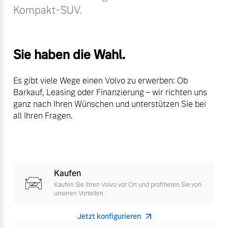
Sie erhalten bei uns eine
Kompakt-SUV.
Fahrzeug konfigurieren
Vielzahl von Original
Volvo Winter- und
Sommer Kompletträder.
Sofort verfügbare Fahrzeuge
Sie haben die Wahl.
Bitte sprechen Sie uns
direkt an.
Es gibt viele Wege einen Volvo zu erwerben: Ob
Mehr erfahren
Barkauf, Leasing oder Finanzierung – wir richten uns
ganz nach Ihren Wünschen und unterstützen Sie bei
Volvo Selekt
all Ihren Fragen.
Gebrauchtwagen
Die Neuwagenalternative
Frühjahrscheck
Entdecken Sie unsere
Mehr erfahren
saisonalen Angebote.
Kaufen
Mehr erfahren
Kaufen Sie Ihren Volvo vor Ort und profitieren Sie von
unseren Vorteilen.
Editionsmodelle
Jetzt konfigurieren
Jetzt kennenlernen