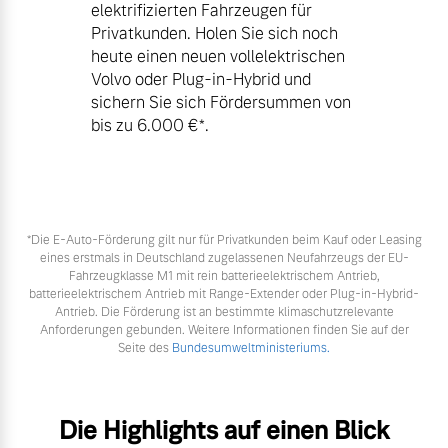
elektrifizierten Fahrzeugen für
Privatkunden. Holen Sie sich noch
heute einen neuen vollelektrischen
Volvo oder Plug-in-Hybrid und
sichern Sie sich Fördersummen von
bis zu 6.000 €⁠*.
*Die E‑Auto-Förderung gilt nur für Privatkunden beim Kauf oder Leasing
eines erstmals in Deutschland zugelassenen Neufahrzeugs der EU-
Fahrzeugklasse M1 mit rein batterieelektrischem Antrieb,
batterieelektrischem Antrieb mit Range-Extender oder Plug-in-Hybrid-
Antrieb. Die Förderung ist an bestimmte klimaschutzrelevante
Anforderungen gebunden. Weitere Informationen finden Sie auf der
Seite des
Bundesumweltministeriums.
Die Highlights auf einen Blick