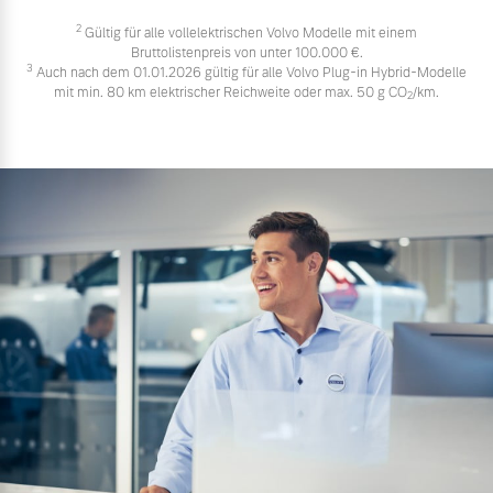
2
Gültig für alle vollelektrischen Volvo Modelle mit einem
Bruttolistenpreis von unter 100.000 €.
3
Auch nach dem 01.01.2026 gültig für alle Volvo Plug-in Hybrid-Modelle
mit min. 80 km elektrischer Reichweite oder max. 50 g CO
/km.
2