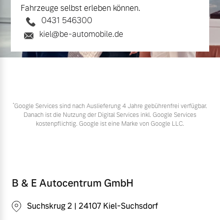
Fahrzeuge selbst erleben können.
0431 546300
kiel@be-automobile.de
*
Google Services sind nach Auslieferung 4 Jahre gebührenfrei verfügbar.
Danach ist die Nutzung der Digital Services inkl. Google Services
kostenpflichtig. Google ist eine Marke von Google LLC.
B & E Autocentrum GmbH
Suchskrug 2 | 24107 Kiel-Suchsdorf