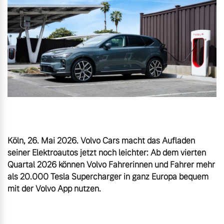
Volvo Gebrauchtwagenbörse
Kontakt und Anfahrt
Mild-Hybrid
4 Modelle
Gebrauchtwagen
Karriere
Volvo kauft Ihr Auto
Unsere News & Events
Aktuelle Zubehörangebote
Geschäftskunden
Zubehörkatalog
Editionsmodelle
Köln, 26. Mai 2026. Volvo Cars macht das Aufladen 
seiner Elektroautos jetzt noch leichter: Ab dem vierten 
Konnektivität
Quartal 2026 können Volvo Fahrerinnen und Fahrer mehr 
Aktuelle Serviceangebote
als 20.000 Tesla Supercharger in ganz Europa bequem 
Service by Volvo
Angebot anfragen