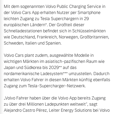
Sie erhalten bei uns eine
Mit dem sogenannten Volvo Public Charging Service in 
Fahrzeug konfigurieren
Vielzahl von Original
der Volvo Cars App erhalten Nutzer per Smartphone 
Volvo Winter- und
leichten Zugang zu Tesla Superchargern in 29 
Sommer Kompletträder.
Sofort verfügbare Fahrzeuge
europäischen Ländern*. Der Großteil dieser 
Bitte sprechen Sie uns
Schnelladestationen befindet sich in Schlüsselmärkten 
direkt an.
wie Deutschland, Frankreich, Norwegen, Großbritannien, 
Schweden, Italien und Spanien.

Mehr erfahren
Volvo Cars plant zudem, ausgewählte Modelle in 
Volvo Selekt
wichtigen Märkten im asiatisch-pazifischen Raum wie 
Gebrauchtwagen
Japan und Südkorea bis 2029** auf das 
Die Neuwagenalternative
Frühjahrscheck
nordamerikanische Ladesystem*** umzustellen. Dadurch 
Entdecken Sie unsere
Mehr erfahren
erhalten Volvo Fahrer in diesen Märkten künftig ebenfalls 
saisonalen Angebote.
Zugang zum Tesla-Supercharger-Netzwerk.

Mehr erfahren
„Volvo Fahrer haben über die Volvo App bereits Zugang 
Editionsmodelle
zu über drei Millionen Ladepunkten weltweit“, sagt 
Alejandro Castro Pérez, Leiter Energy Solutions bei Volvo 
Jetzt kennenlernen