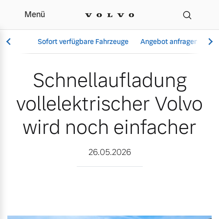
Menü
Schnellaufladung vollele
Sofort verfügbare Fahrzeuge
Angebot anfragen
Se
Schnellaufladung
vollelektrischer Volvo
Vollelektrisch
6 Modelle
wird noch einfacher
26.05.2026
Aktuelle Angebote
Über uns
Plug-in Hybrid
3 Modelle
Geschäftskunden
Unser Team