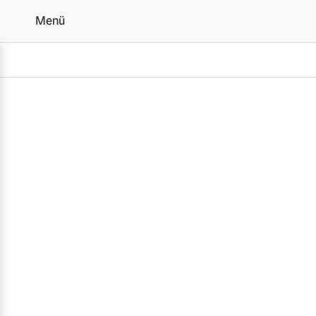
Menü
Komplettrad Konfigurato
Vollelektrisch
6 Modelle
Plug-in Hybrid
3 Modelle