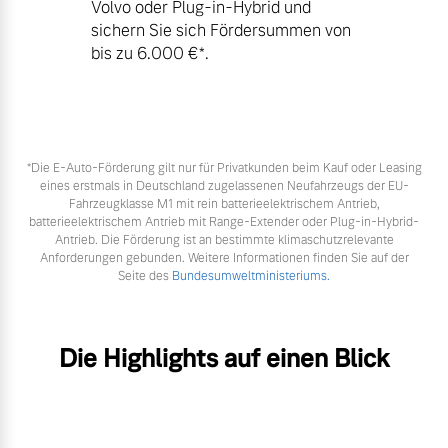
Volvo oder Plug-in-Hybrid und
sichern Sie sich Fördersummen von
bis zu 6.000 €⁠*.
*Die E‑Auto-Förderung gilt nur für Privatkunden beim Kauf oder Leasing
eines erstmals in Deutschland zugelassenen Neufahrzeugs der EU-
Fahrzeugklasse M1 mit rein batterieelektrischem Antrieb,
batterieelektrischem Antrieb mit Range-Extender oder Plug-in-Hybrid-
Antrieb. Die Förderung ist an bestimmte klimaschutzrelevante
Anforderungen gebunden. Weitere Informationen finden Sie auf der
Seite des
Bundesumweltministeriums.
Die Highlights auf einen Blick