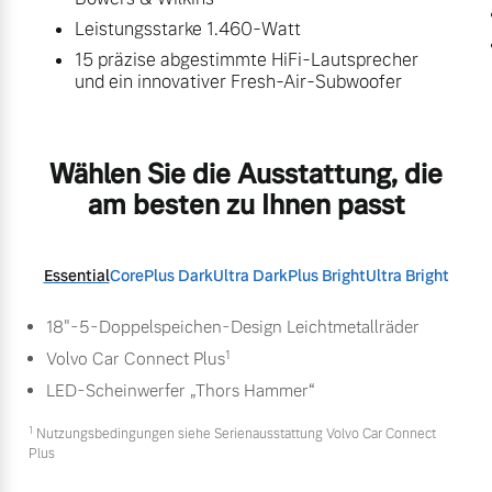
Leistungsstarke 1.460-Watt
15 präzise abgestimmte HiFi-Lautsprecher
und ein innovativer Fresh-Air-Subwoofer
Wählen Sie die Ausstattung, die
am besten zu Ihnen passt
Essential
Core
Plus Dark
Ultra Dark
Plus Bright
Ultra Bright
18"-5-Doppelspeichen-Design Leichtmetallräder
1
Volvo Car Connect Plus
LED-Scheinwerfer „Thors Hammer“
1
Nutzungsbedingungen siehe Serienausstattung Volvo Car Connect
Plus