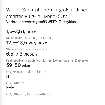
Mehr erfahren
Fahrzeug konfigurieren
Wie Ihr Smartphone, nur größer. Unser
smartes Plug-in Hybrid-SUV.
Sofort verfügbare Fahrzeuge
Verbrauchswerte gemäß WLTP-Testzyklus
1,6–3,5
Frühjahrscheck
l/100km
Entdecken Sie unsere
Kraftstoffverbrauch
(kombiniert)
12,5–13,6
saisonalen Angebote.
kWh/100km
Stromverbrauch
(kombiniert)
Mehr erfahren
Volvo Selekt
6,5–7,3
l/100km
Gebrauchtwagen
Kraftstoffverbrauch
(kombiniert bei entladener Batterie)
Die Neuwagenalternative
59–80
g/km
Mehr erfahren
CO
-Emission
(kombiniert)
2
B
Finanzierung & Leasing
CO
-Klasse
2
E–F
Versicherung
CO
-Klasse
(Batterie entladen)
Editionsmodelle
2
Jetzt kennenlernen