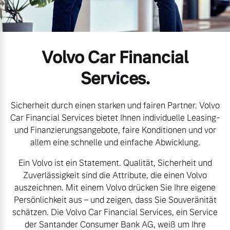
Gebrauchtwagen
Kontakt und Anfahrt
Mild-Hybrid
4 Modelle
Unsere News & Events
Volvo Car Financial
Aktuelle Zubehörangebote
Services.
Zubehörkatalog
Sicherheit durch einen starken und fairen Partner. Volvo
Geschäftskunden
Car Financial Services bietet Ihnen individuelle Leasing-
Service by Volvo
und Finanzierungsangebote, faire Konditionen und vor
Editionsmodelle
allem eine schnelle und einfache Abwicklung.
Ein Volvo ist ein Statement. Qualität, Sicherheit und
Konnektivität
Sie erhalten bei uns eine
Zuverlässigkeit sind die Attribute, die einen Volvo
Vielzahl von Original
auszeichnen. Mit einem Volvo drücken Sie Ihre eigene
Volvo Winter- und
Persönlichkeit aus – und zeigen, dass Sie Souveränität
Sommer Kompletträder.
schätzen. Die Volvo Car Financial Services, ein Service
Bitte sprechen Sie uns
Angebot anfragen
der Santander Consumer Bank AG, weiß um Ihre
direkt an.