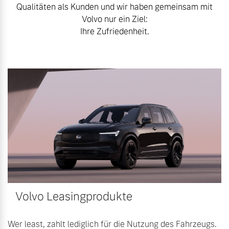
Qualitäten als Kunden und wir haben gemeinsam mit
Mehr erfahren
Fahrzeug konfigurieren
Volvo nur ein Ziel:
Ihre Zufriedenheit.
Sofort verfügbare Fahrzeuge
Frühjahrscheck
Entdecken Sie unsere
saisonalen Angebote.
Mehr erfahren
Volvo Selekt
Gebrauchtwagen
Die Neuwagenalternative
Mehr erfahren
Finanzierung & Leasing
Versicherung
Volvo Leasingprodukte
Editionsmodelle
Jetzt kennenlernen
Wer least, zahlt lediglich für die Nutzung des Fahrzeugs.