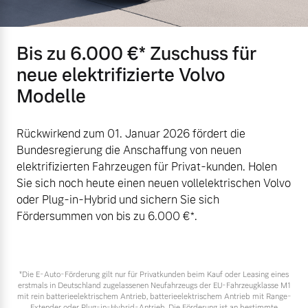
Mehr erfahren
Bis zu 6.000 €⁠* Zuschuss für
neue elektrifizierte Volvo
Modelle
Rückwirkend zum 01. Januar 2026 fördert die
Bundesregierung die Anschaffung von neuen
elektrifizierten Fahrzeugen für Privat-kunden. Holen
Sie sich noch heute einen neuen vollelektrischen Volvo
oder Plug-in-Hybrid und sichern Sie sich
Fördersummen von bis zu 6.000 €⁠*.
*Die E‑Auto-Förderung gilt nur für Privatkunden beim Kauf oder Leasing eines
erstmals in Deutschland zugelassenen Neufahrzeugs der EU-Fahrzeugklasse M1
mit rein batterieelektrischem Antrieb, batterieelektrischem Antrieb mit Range-
Extender oder Plug-in-Hybrid-Antrieb. Die Förderung ist an bestimmte