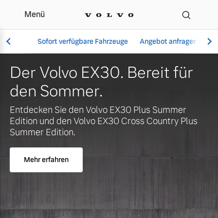
Menü
Ihr Volvo Händler in Si
Sofort verfügbare Fahrzeuge
Angebot anfragen
Se
Der Volvo EX30. Bereit für
den Sommer.
Vollelektrisch
Entdecken Sie den Volvo EX30 Plus Summer
6 Modelle
Edition und den Volvo EX30 Cross Country Plus
Summer Edition.
Mehr erfahren
Aktuelle Angebote
Über uns
Plug-in Hybrid
3 Modelle
Geschäftskunden
Unser Team