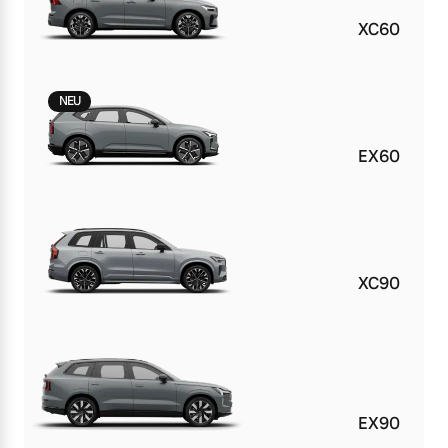
XC60
NEU
EX60
XC90
EX90