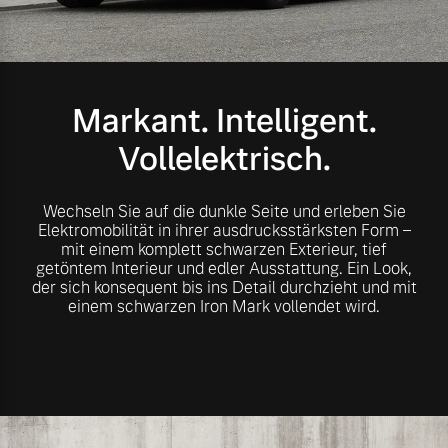
Volvo Gebrauchtwagenbörse
Kontakt und Anfahrt
Mild-Hybrid
4 Modelle
Gebrauchtwagen
Karriere
Markant. Intelligent.
Volvo kauft Ihr Auto
Unsere News & Events
Vollelektrisch.
Aktuelle Zubehörangebote
Wechseln Sie auf die dunkle Seite und erleben Sie
Geschäftskunden
Elektromobilität in ihrer ausdrucksstärksten Form –
mit einem komplett schwarzen Exterieur, tief
Zubehörkatalog
getöntem Interieur und edler Ausstattung. Ein Look,
Editionsmodelle
der sich konsequent bis ins Detail durchzieht und mit
einem schwarzen Iron Mark vollendet wird.
Konnektivität
Service by Volvo
Sie erhalten bei uns eine
Angebot anfragen
Vielzahl von Original