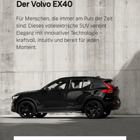
Der Volvo EX40
Volvo Winter- und
Fahrzeug konfigurieren
Sommer Kompletträder.
Für Menschen, die immer am Puls der Zeit
Bitte sprechen Sie uns
sind: Dieses vollelektrische SUV vereint
Sofort verfügbare Fahrzeuge
direkt an.
Eleganz mit innovativer Technologie –
Mehr erfahren
kraftvoll, intuitiv und bereit für jeden
Moment.
Volvo Selekt
Frühjahrscheck
Gebrauchtwagen
Entdecken Sie unsere
Die Neuwagenalternative
saisonalen Angebote.
Mehr erfahren
Mehr erfahren
Editionsmodelle
Finanzierung & Leasing
Jetzt kennenlernen