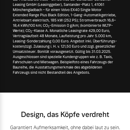
Leasing GmbH (Leasinggeber), Santander-Platz 1, 41061
Mönchengladbach – für einen Volvo EX40 Single Motor
Extended Range Plus Black Edition, 1-Gang-Automatikgetriebe,
Antriebsart elektrisch, 185 kW (252 PS); Stromverbrauch 16,6–
18,4 kWh/100 km; CO
-Emission 0 g/km; (kombinierte WLTP-
2
Werte); CO
-Klasse A. Monatliche Leasingrate 429,00 Euro,
2
Vertragslaufzeit 48 Monate, Laufleistung pro Jahr 5.000 km,
Leasing-Sonderzahlung 0,00 Euro. Angebot inkl. Überführungs-
kosten/zzgl. Zulassung i. H. v. 121,50 Euro und zzgl. gesetzlicher
Umsatzsteuer. Bonität vorausgesetzt. Gültig bis 31.03.2025.
Ausgeschlossen sind spezielle Kundengruppen wie z. B. Taxis,
Fahrschulen und Mietwagen. Beispielfoto eines Fahrzeugs der
Baureihe, die Ausstattungsmerkmale des abgebildeten
Fahrzeugs sind nicht Bestandteil des Angebots.
Design, das Köpfe verdreht
Garantiert Aufmerksamkeit, ohne dabei laut zu sein.