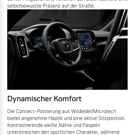
selbstbewusste Präsenz auf der Straße.
Dynamischer Komfort
Die Connect-Polsterung aus Wildleder/Microtech
bietet angenehme Haptik und eine aktive Sitzposition.
Kontrastierende weiße Nähte und Paspeln
unterstreichen den sportlichen Charakter, während