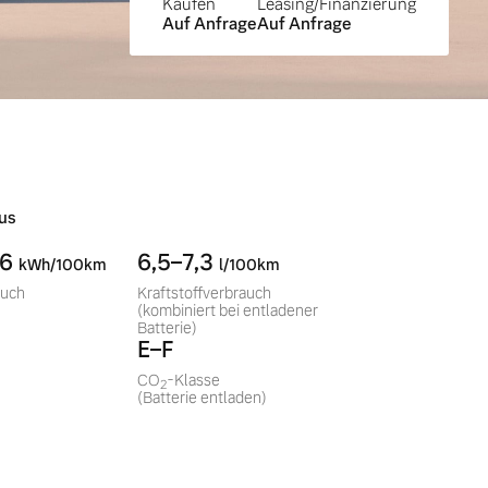
Kaufen
Leasing/Finanzierung
Auf Anfrage
Auf Anfrage
us
,6
6,5–7,3
kWh/100km
l/100km
auch
Kraftstoffverbrauch
(kombiniert bei entladener
Batterie)
E–F
CO
-Klasse
2
(Batterie entladen)