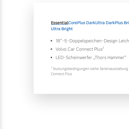
Essential
Core
Plus Dark
Ultra Dark
Plus Br
Ultra Bright
18"-5-Doppelspeichen-Design Leich
1
Volvo Car Connect Plus
LED-Scheinwerfer „Thors Hammer“
1
Nutzungsbedingungen siehe Serienausstattung 
Connect Plus