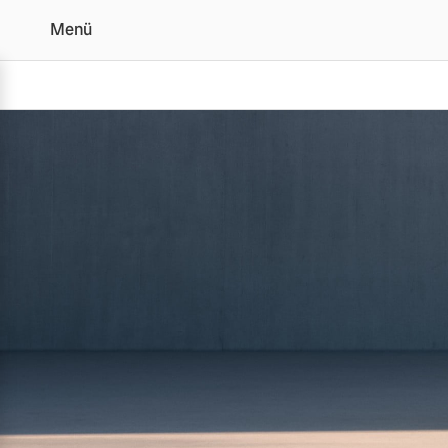
Menü
Der Volvo XC60 | Alle 
Vollelektrisch
6 Modelle
Plug-in Hybrid
3 Modelle