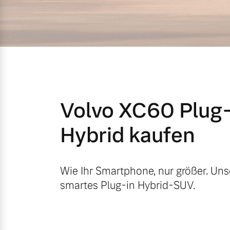
Mild-Hybrid
4 Modelle
Volvo XC60 Plug-
Geschäftskunden
Hybrid kaufen
Editionsmodelle
Aktuelle Angebote
Über uns
Konnektivität
Wie Ihr Smartphone, nur größer. Uns
smartes Plug-in Hybrid-SUV.
Geschäftskunden
Unser Team
Volvo Gebrauchtwagenbörse
Kontakt und Anfahrt
Angebot anfragen