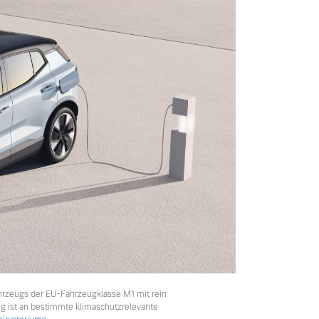
hrzeugs der EU-Fahrzeugklasse M1 mit rein
ng ist an bestimmte klimaschutzrelevante