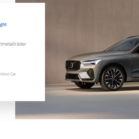
ight
tmetallräder
Volvo Car