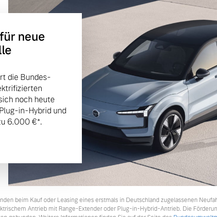
 für neue
lle
rt die Bundes-
trifizierten
sich noch heute
 Plug-in-Hybrid und
u 6.000 €⁠*.
tkunden beim Kauf oder Leasing eines erstmals in Deutschland zugelassenen Neufa
lektrischem Antrieb mit Range-Extender oder Plug-in-Hybrid-Antrieb. Die Förderu