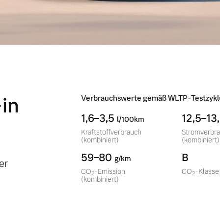
in
Verbrauchswerte gemäß WLTP-Testzykl
1,6–3,5
12,5–13
l/100km
Kraftstoffverbrauch
Stromverbr
(kombiniert)
(kombiniert)
59–80
B
g/km
er
CO
-Emission
CO
-Klasse
2
2
(kombiniert)