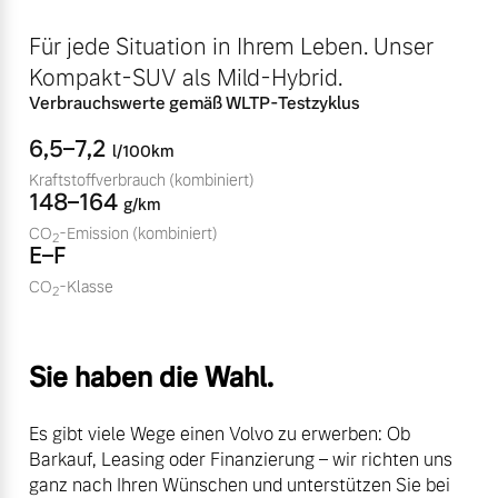
Volvo Winter- und
Fahrzeug konfigurieren
Für jede Situation in Ihrem Leben. Unser
Sommer Kompletträder.
Kompakt-SUV als Mild-Hybrid.
Bitte sprechen Sie uns
Sofort verfügbare Fahrzeuge
direkt an.
Verbrauchswerte gemäß WLTP-Testzyklus
Mehr erfahren
6,5–7,2
l/100km
Kraftstoffverbrauch
(kombiniert)
148–164
g/km
CO
-Emission
(kombiniert)
2
Volvo Selekt
E–F
Frühjahrscheck
Gebrauchtwagen
Entdecken Sie unsere
CO
-Klasse
2
Die Neuwagenalternative
saisonalen Angebote.
Mehr erfahren
Mehr erfahren
Sie haben die Wahl.
Es gibt viele Wege einen Volvo zu erwerben: Ob
Editionsmodelle
Barkauf, Leasing oder Finanzierung – wir richten uns
Finanzierung & Leasing
ganz nach Ihren Wünschen und unterstützen Sie bei
Jetzt kennenlernen