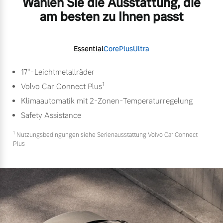
Wählen Sie die Ausstattung, die
am besten zu Ihnen passt
Essential
Core
Plus
Ultra
17"-Leichtmetallräder
1
Volvo Car Connect Plus
Klimaautomatik mit 2-Zonen-Temperaturregelung
Safety Assistance
1
Nutzungsbedingungen siehe Serienausstattung Volvo Car Connect
Plus