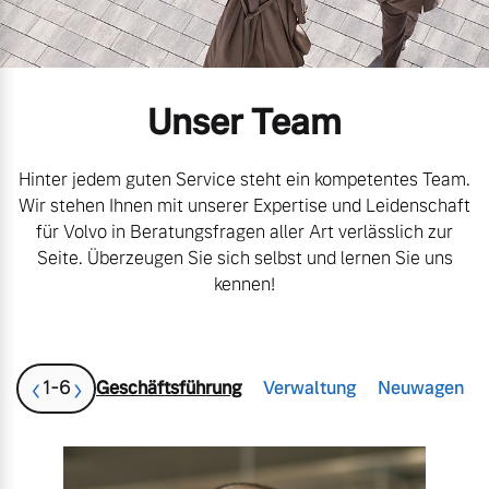
Volvo Gebrauchtwagenbörse
Kontakt und Anfahrt
Mild-Hybrid
4 Modelle
Gebrauchtwagen
Karriere
Unser Team
Volvo kauft Ihr Auto
Unsere News & Events
Hinter jedem guten Service steht ein kompetentes Team.
Wir stehen Ihnen mit unserer Expertise und Leidenschaft
Aktuelle Zubehörangebote
für Volvo in Beratungsfragen aller Art verlässlich zur
Geschäftskunden
Seite. Überzeugen Sie sich selbst und lernen Sie uns
Zubehörkatalog
kennen!
Editionsmodelle
Konnektivität
Service by Volvo
‹
›
1
-
6
Geschäftsführung
Verwaltung
Neuwagen
Sie erhalten bei uns eine
Angebot anfragen
Vielzahl von Original