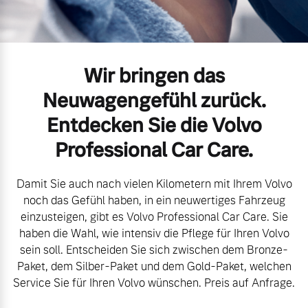
Volvo Gebrauchtwagenbörse
Kontakt und Anfahrt
Mild-Hybrid
4 Modelle
Gebrauchtwagen
Unsere News & Events
Wir bringen das
Volvo kauft Ihr Auto
Neuwagengefühl zurück.
Entdecken Sie die Volvo
Aktuelle Zubehörangebote
Professional Car Care.
Geschäftskunden
Zubehörkatalog
Damit Sie auch nach vielen Kilometern mit Ihrem Volvo
Editionsmodelle
noch das Gefühl haben, in ein neuwertiges Fahrzeug
einzusteigen, gibt es Volvo Professional Car Care. Sie
Konnektivität
Service by Volvo
haben die Wahl, wie intensiv die Pflege für Ihren Volvo
sein soll. Entscheiden Sie sich zwischen dem Bronze-
Paket, dem Silber-Paket und dem Gold-Paket, welchen
Service Sie für Ihren Volvo wünschen. Preis auf Anfrage.
Sie erhalten bei uns eine
Angebot anfragen
Vielzahl von Original