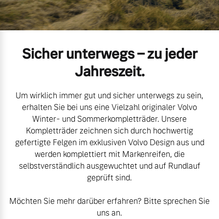
Volvo Gebrauchtwagenbörse
Kontakt und Anfahrt
Mild-Hybrid
4 Modelle
Gebrauchtwagen
Unsere News & Events
Sicher unterwegs – zu jeder
Volvo kauft Ihr Auto
Jahreszeit.
Um wirklich immer gut und sicher unterwegs zu sein,
Aktuelle Zubehörangebote
Geschäftskunden
erhalten Sie bei uns eine Vielzahl originaler Volvo
Winter- und Sommerkompletträder. Unsere
Zubehörkatalog
Kompletträder zeichnen sich durch hochwertig
Editionsmodelle
gefertigte Felgen im exklusiven Volvo Design aus und
werden komplettiert mit Markenreifen, die
Konnektivität
Service by Volvo
selbstverständlich ausgewuchtet und auf Rundlauf
geprüft sind.
Möchten Sie mehr darüber erfahren? Bitte sprechen Sie
Sie erhalten bei uns eine
Angebot anfragen
uns an.
Vielzahl von Original