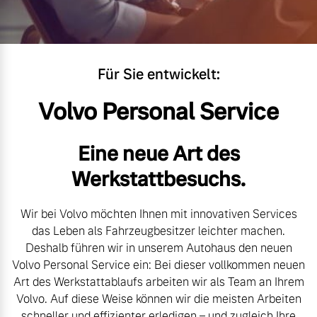
Volvo Gebrauchtwagenbörse
Kontakt und Anfahrt
Mild-Hybrid
4 Modelle
Gebrauchtwagen
Unsere News & Events
Für Sie entwickelt:
Volvo kauft Ihr Auto
Volvo Personal Service
Aktuelle Zubehörangebote
Eine neue Art des
Geschäftskunden
Werkstattbesuchs.
Zubehörkatalog
Editionsmodelle
Wir bei Volvo möchten Ihnen mit innovativen Services
Konnektivität
das Leben als Fahrzeugbesitzer leichter machen.
Aktuelle Serviceangebote
Deshalb führen wir in unserem Autohaus den neuen
Volvo Personal Service ein: Bei dieser vollkommen neuen
Service by Volvo
Art des Werkstattablaufs arbeiten wir als Team an Ihrem
Volvo. Auf diese Weise können wir die meisten Arbeiten
Angebot anfragen
schneller und effizienter erledigen – und zugleich Ihre