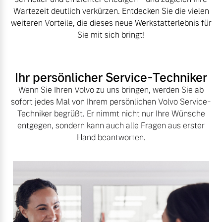
Sie erhalten bei uns eine
Wartezeit deutlich verkürzen. Entdecken Sie die vielen
Fahrzeug konfigurieren
Vielzahl von Original
weiteren Vorteile, die dieses neue Werkstatterlebnis für
Volvo Winter- und
Sie mit sich bringt!
Sommer Kompletträder.
Sofort verfügbare Fahrzeuge
Bitte sprechen Sie uns
direkt an.
Ihr persönlicher Service-Techniker
Mehr erfahren
Wenn Sie Ihren Volvo zu uns bringen, werden Sie ab
sofort jedes Mal von Ihrem persönlichen Volvo Service-
Volvo Selekt
Techniker begrüßt. Er nimmt nicht nur Ihre Wünsche
Gebrauchtwagen
entgegen, sondern kann auch alle Fragen aus erster
Die Neuwagenalternative
Frühjahrscheck
Hand beantworten.
Entdecken Sie unsere
Mehr erfahren
saisonalen Angebote.
Mehr erfahren
Editionsmodelle
Jetzt kennenlernen