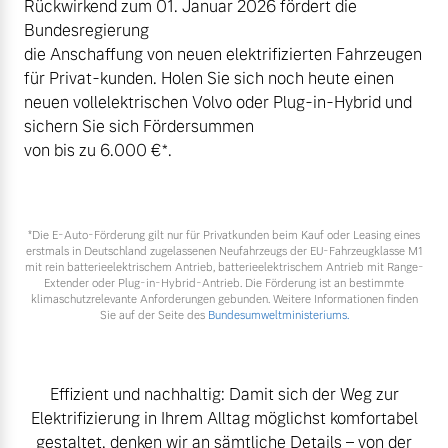
Rückwirkend zum 01. Januar 2026 fördert die
Sie erhalten bei uns eine
Bundesregierung
Fahrzeug konfigurieren
Vielzahl von Original
die Anschaffung von neuen elektrifizierten Fahrzeugen
Volvo Winter- und
für Privat-kunden. Holen Sie sich noch heute einen
Sommer Kompletträder.
Sofort verfügbare Fahrzeuge
neuen vollelektrischen Volvo oder Plug-in-Hybrid und
Bitte sprechen Sie uns
sichern Sie sich Fördersummen
direkt an.
von bis zu 6.000 €⁠*.
Mehr erfahren
Volvo Selekt
*Die E‑Auto-Förderung gilt nur für Privatkunden beim Kauf oder Leasing eines
Gebrauchtwagen
erstmals in Deutschland zugelassenen Neufahrzeugs der EU-Fahrzeugklasse M1
mit rein batterieelektrischem Antrieb, batterieelektrischem Antrieb mit Range-
Die Neuwagenalternative
Frühjahrscheck
Extender oder Plug-in-Hybrid-Antrieb. Die Förderung ist an bestimmte
klimaschutzrelevante Anforderungen gebunden. Weitere Informationen finden
Entdecken Sie unsere
Mehr erfahren
Sie auf der Seite des
Bundesumweltministeriums.
saisonalen Angebote.
Mehr erfahren
Effizient und nachhaltig: Damit sich der Weg zur
Editionsmodelle
Elektrifizierung in Ihrem Alltag möglichst komfortabel
Jetzt kennenlernen
gestaltet, denken wir an sämtliche Details – von der