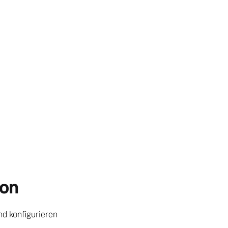
ion
d konfigurieren