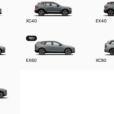
XC40
EX40
NEU
ngebote.
EX60
XC90