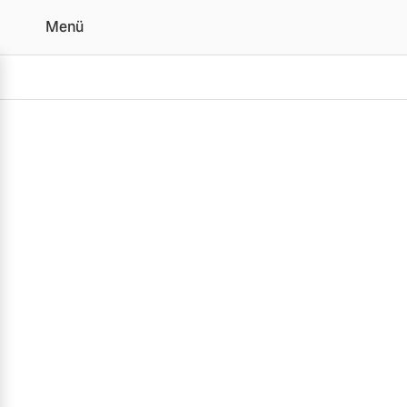
Menü
Alle Volvo Modelle im Ü
Vollelektrisch
6 Modelle
Plug-in Hybrid
3 Modelle