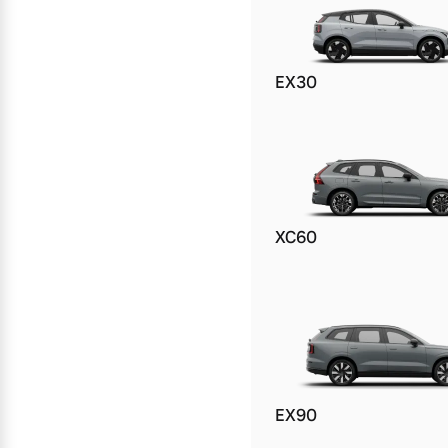
Mehr erfahren
Mehr erfahren
EX30
Frühjahrscheck
Entdecken Sie unsere saisonalen A
Mehr erfahren
XC60
Finanzierung & Leasing
Versicherung
EX90