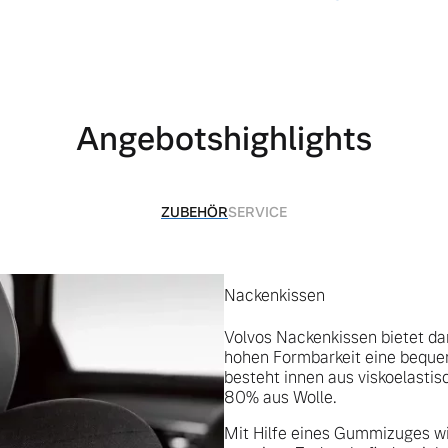
Angebotshighlights
ZUBEHÖR
SERVICE
Nackenkissen
Volvos Nackenkissen bietet da
hohen Formbarkeit eine beque
besteht innen aus viskoelast
 von Original Volvo Winter- und Sommer Kompletträder.
80% aus Wolle.
Mit Hilfe eines Gummizuges w