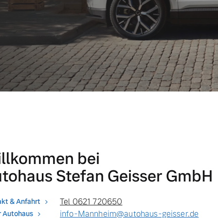
llkommen bei
tohaus Stefan Geisser GmbH
Tel 0621 720650
kt & Anfahrt
info-Mannheim@autohaus-geisser.de
r Autohaus