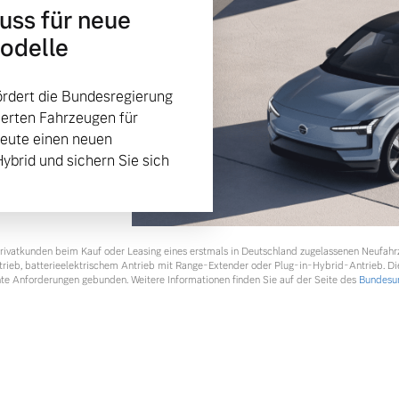
huss für neue
Modelle
rdert die Bundesregierung
ierten Fahrzeugen für
heute einen neuen
Hybrid und sichern Sie sich
 Privatkunden beim Kauf oder Leasing eines erstmals in Deutschland zugelassenen Neufah
ntrieb, batterieelektrischem Antrieb mit Range-Extender oder Plug-in-Hybrid-Antrieb. Di
te Anforderungen gebunden. Weitere Informationen finden Sie auf der Seite des
Bundesum