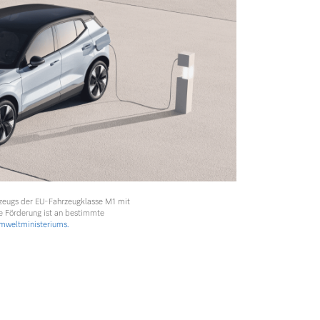
rzeugs der EU-Fahrzeugklasse M1 mit
e Förderung ist an bestimmte
weltministeriums.