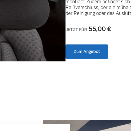
montiert. Zudem befindet sich
Reißverschluss, der ein mühe
der Reinigung oder des Auslüf
55,00
€
JETZT FÜR
ngebote.
Zum Angebot