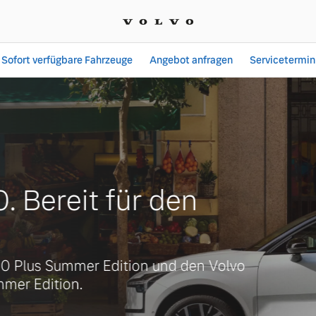
Sofort verfügbare Fahrzeuge
Angebot anfragen
Servicetermin
nnheim | Autohaus Stefa
ereit für den
s Summer Edition und den Volvo
dition.