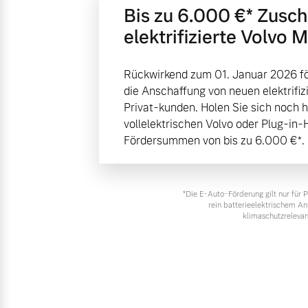
Bis zu 6.000 €⁠* Zusc
elektrifizierte Volvo 
Rückwirkend zum 01. Januar 2026 fö
die Anschaffung von neuen elektrifiz
Privat-kunden. Holen Sie sich noch 
vollelektrischen Volvo oder Plug-in-
Fördersummen von bis zu 6.000 €⁠*.
*Die E‑Auto-Förderung gilt nur für
rein batterieelektrischem A
klimaschutzrelevan