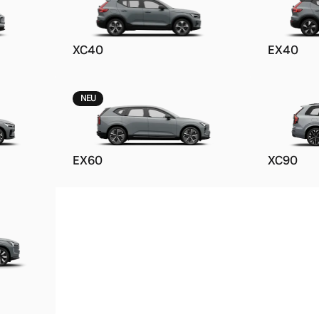
XC40
EX40
NEU
EX60
XC90