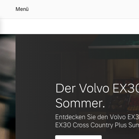
Menü
Ihr Volvo Händler in Ma
Vollelektrisch
6 Modelle
Der Volvo EX30. B
Sommer.
Plug-in Hybrid
Entdecken Sie den Volvo EX30 Plu
3 Modelle
EX30 Cross Country Plus Summer E