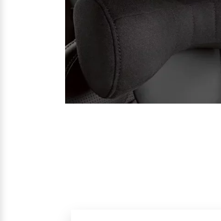
Mehr erfahren
Mehr erfahren
Frühjahrscheck
Entdecken Sie unsere saisonalen A
Mehr erfahren
Finanzierung & Leasing
Versicherung