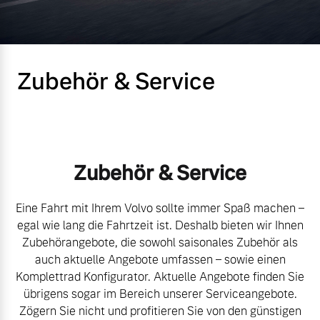
Volvo Gebrauchtwagenbörse
Kontakt und Anfahrt
Mild-Hybrid
4 Modelle
Gebrauchtwagen
Karriere
Zubehör & Service
Volvo kauft Ihr Auto
Kooperationspartner
Unsere News & Events
Aktuelle Zubehörangebote
Geschäftskunden
Zubehör & Service
Zubehörkatalog
Editionsmodelle
Eine Fahrt mit Ihrem Volvo sollte immer Spaß machen –
egal wie lang die Fahrtzeit ist. Deshalb bieten wir Ihnen
Konnektivität
Service by Volvo
Zubehörangebote, die sowohl saisonales Zubehör als
auch aktuelle Angebote umfassen – sowie einen
Komplettrad Konfigurator. Aktuelle Angebote finden Sie
übrigens sogar im Bereich unserer Serviceangebote.
Sie erhalten bei uns eine
Angebot anfragen
Zögern Sie nicht und profitieren Sie von den günstigen
Vielzahl von Original