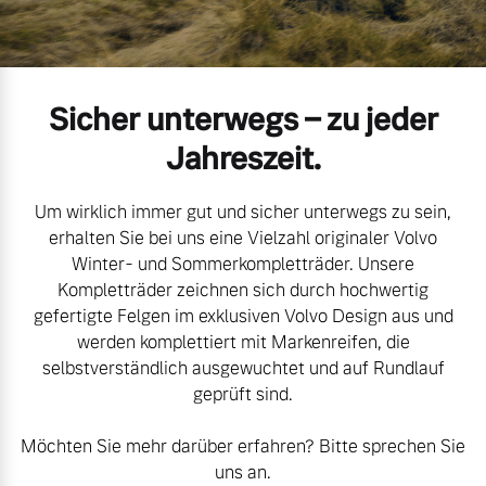
Volvo Gebrauchtwagenbörse
Kontakt und Anfahrt
Mild-Hybrid
4 Modelle
Gebrauchtwagen
Karriere
Sicher unterwegs – zu jeder
Volvo kauft Ihr Auto
Kooperationspartner
Jahreszeit.
Unsere News & Events
Um wirklich immer gut und sicher unterwegs zu sein,
Aktuelle Zubehörangebote
Geschäftskunden
erhalten Sie bei uns eine Vielzahl originaler Volvo
Winter- und Sommerkompletträder. Unsere
Zubehörkatalog
Kompletträder zeichnen sich durch hochwertig
Editionsmodelle
gefertigte Felgen im exklusiven Volvo Design aus und
werden komplettiert mit Markenreifen, die
Konnektivität
Service by Volvo
selbstverständlich ausgewuchtet und auf Rundlauf
geprüft sind.
Möchten Sie mehr darüber erfahren? Bitte sprechen Sie
Sie erhalten bei uns eine
Angebot anfragen
uns an.
Vielzahl von Original