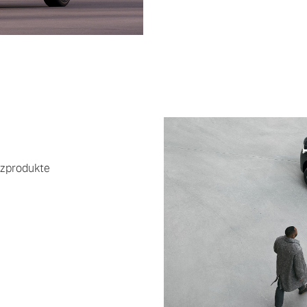
ngebote.
nzprodukte