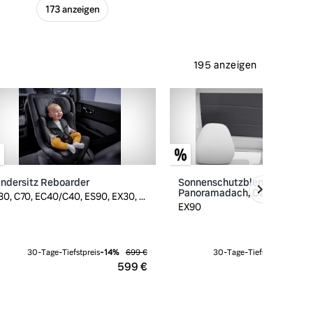
173 anzeigen
195 anzeigen
indersitz Reboarder
Sonnenschutzblende
Panoramadach, Dawn, EX90
30, C70, EC40/C40, ES90, EX30, ...
EX90
30-Tage-Tiefstpreis
-
14
%
699 €
30-Tage-Tiefstpreis
-
23
%
599 €