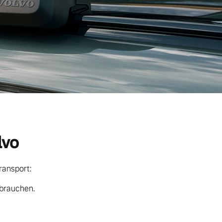
lvo
ransport:
 brauchen.