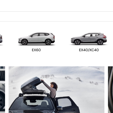
EX60
EX40/XC40
 von Original Volvo Winter- und Sommer Kompletträder.