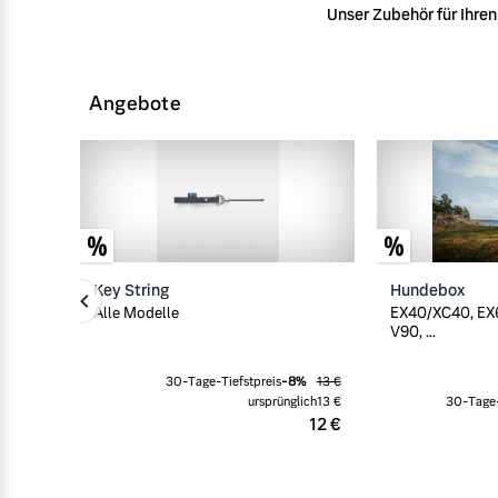
Unser Zubehör für Ihren 
Angebote
Key String
Hundebox
Alle Modelle
EX40/XC40, EX6
V90, ...
30-Tage-Tiefstpreis
-
8
%
13 €
ursprünglich
13 €
30-Tage-
12 €