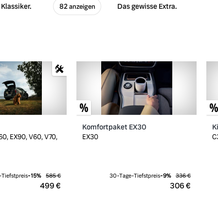
Klassiker.
Das gewisse Extra.
82 anzeigen
Komfortpaket EX30
K
0, EX90, V60, V70,
EX30
C
Tiefstpreis
-
15
%
585 €
30-Tage-Tiefstpreis
-
9
%
336 €
499 €
306 €