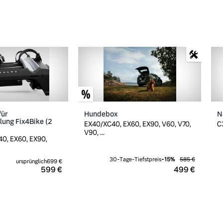
für
Hundebox
N
ung Fix4Bike (2
EX40/XC40, EX60, EX90, V60, V70,
C
V90, ...
0, EX60, EX90,
30-Tage-Tiefstpreis
-
15
%
585 €
ursprünglich
699 €
599 €
499 €