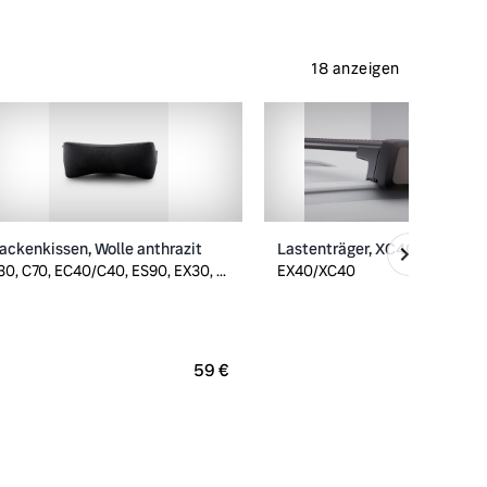
18 anzeigen
ackenkissen, Wolle anthrazit
Lastenträger, XC40/EX40
30, C70, EC40/C40, ES90, EX30, ...
EX40/XC40
ursprünglich
59 €
2