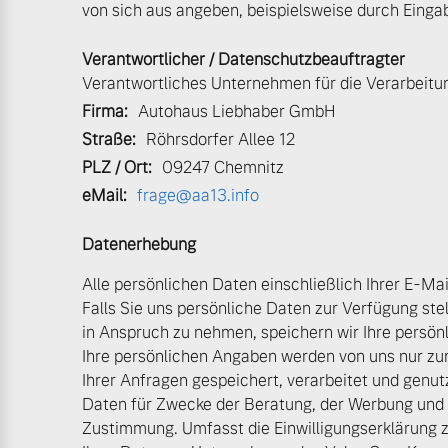
von sich aus angeben, beispielsweise durch Einga
Mild-Hybrid
Verantwortlicher / Datenschutzbeauftragter
4 Modelle
Verantwortliches Unternehmen für die Verarbeitun
Firma:
Autohaus Liebhaber GmbH
Straße:
Röhrsdorfer Allee 12
PLZ / Ort:
09247 Chemnitz
eMail:
frage@aa13.info
Geschäftskunden
Datenerhebung
Editionsmodelle
Aktuelle Angebote
Über uns
Alle persönlichen Daten einschließlich Ihrer E-Ma
Falls Sie uns persönliche Daten zur Verfügung ste
Konnektivität
in Anspruch zu nehmen, speichern wir Ihre persönli
Ihre persönlichen Angaben werden von uns nur z
Geschäftskunden
Unser Team
Ihrer Anfragen gespeichert, verarbeitet und genut
Daten für Zwecke der Beratung, der Werbung und M
Volvo Gebrauchtwagenbörse
Kontakt und Anfahrt
Zustimmung. Umfasst die Einwilligungserklärung 
Angebot anfragen