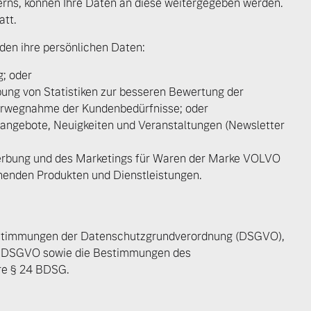
rns, können Ihre Daten an diese weitergegeben werden.
att.
den ihre persönlichen Daten:
; oder
ung von Statistiken zur besseren Bewertung der
Vorwegnahme der Kundenbedürfnisse; oder
angebote, Neuigkeiten und Veranstaltungen (Newsletter
rbung und des Marketings für Waren der Marke VOLVO
enden Produkten und Dienstleistungen.
Bestimmungen der Datenschutzgrundverordnung (DSGVO),
 von Original Volvo Winter- und Sommer Kompletträder.
,7 DSGVO sowie die Bestimmungen des
re § 24 BDSG.