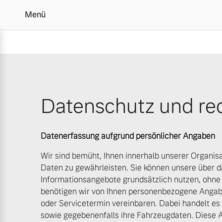
Menü
Datenschutz | Autohaus
Datenschutz und rec
Vollelektrisch
6 Modelle
Datenerfassung aufgrund persönlicher Angaben
Wir sind bemüht, Ihnen innerhalb unserer Organisa
Daten zu gewährleisten. Sie können unsere über da
Plug-in Hybrid
Informationsangebote grundsätzlich nutzen, ohne
3 Modelle
benötigen wir von Ihnen personenbezogene Angab
oder Servicetermin vereinbaren. Dabei handelt e
sowie gegebenenfalls ihre Fahrzeugdaten. Diese 