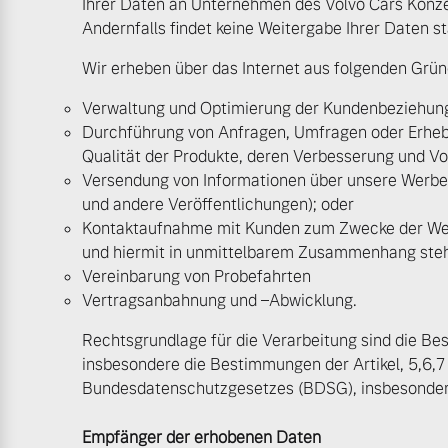
Ihrer Daten an Unternehmen des Volvo Cars Konze
Gebrauchtwagen
Unsere News & Events
Andernfalls findet keine Weitergabe Ihrer Daten st
Fahrzeug konfigurieren
Volvo kauft Ihr Auto
Wir erheben über das Internet aus folgenden Grün
Sofort verfügbare Fahrzeuge
Verwaltung und Optimierung der Kundenbeziehung
Durchführung von Anfragen, Umfragen oder Erheb
Aktuelle Zubehörangebote
Qualität der Produkte, deren Verbesserung und 
Versendung von Informationen über unsere Werbe
Zubehörkatalog
und andere Veröffentlichungen); oder
Volvo Selekt Gebrauchtwagen
Kontaktaufnahme mit Kunden zum Zwecke der We
Die Neuwagenalternative
und hiermit in unmittelbarem Zusammenhang steh
Service by Volvo
Vereinbarung von Probefahrten
Vertragsanbahnung und –Abwicklung.
Mehr erfahren
Rechtsgrundlage für die Verarbeitung sind die 
Sie erhalten bei uns eine Vielzahl
insbesondere die Bestimmungen der Artikel, 5,6
Bitte sprechen Sie uns direkt an.
Bundesdatenschutzgesetzes (BDSG), insbesonde
Editionsmodelle
Mehr erfahren
Jetzt kennenlernen
Empfänger der erhobenen Daten