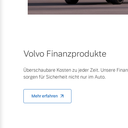
Frühjahrscheck
Mehr erfahren
Entdecken Sie unsere saisonalen A
Mehr erfahren
Volvo Finanzprodukte
Finanzierung & Leasing
Überschaubare Kosten zu jeder Zeit. Unsere Fina
sorgen für Sicherheit nicht nur im Auto.
Versicherung
Mehr erfahren