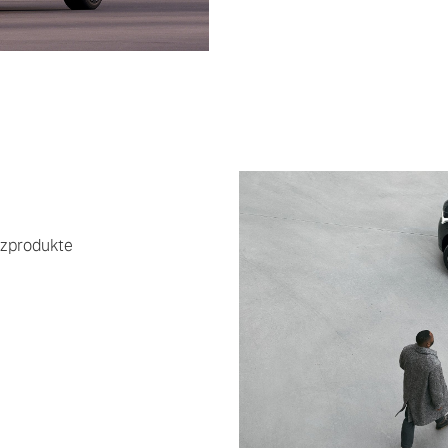
ngebote.
nzprodukte