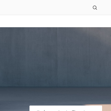
rkötter GmbH in Bielefe