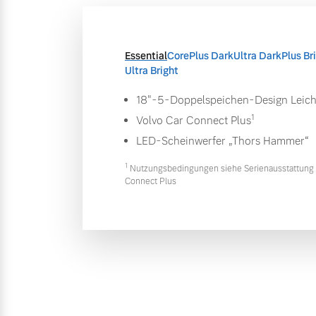
Essential
Core
Plus Dark
Ultra Dark
Plus Br
Ultra Bright
18"-5-Doppelspeichen-Design Leich
1
Volvo Car Connect Plus
LED-Scheinwerfer „Thors Hammer“
1
Nutzungsbedingungen siehe Serienausstattung 
Connect Plus