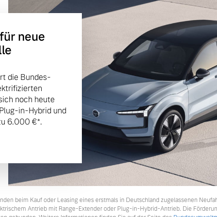
 für neue
lle
rt die Bundes-
trifizierten
sich noch heute
 Plug-in-Hybrid und
u 6.000 €⁠*.
tkunden beim Kauf oder Leasing eines erstmals in Deutschland zugelassenen Neufa
lektrischem Antrieb mit Range-Extender oder Plug-in-Hybrid-Antrieb. Die Förderu