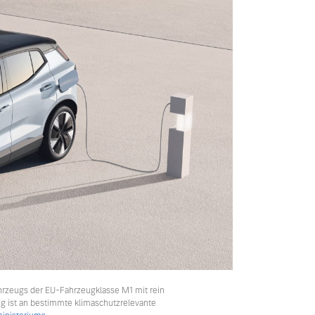
hrzeugs der EU-Fahrzeugklasse M1 mit rein
ng ist an bestimmte klimaschutzrelevante