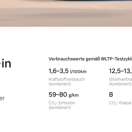
in
Verbrauchswerte gemäß WLTP-Testzykl
1,6–3,5
12,5–13
l/100km
Kraftstoffverbrauch
Stromverbr
(kombiniert)
(kombiniert)
59–80
B
g/km
er
CO
-Emission
CO
-Klasse
2
2
(kombiniert)