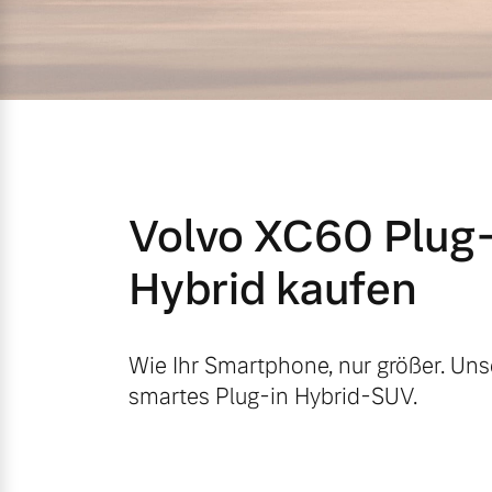
Mild-Hybrid
4 Modelle
Volvo XC60 Plug-
Geschäftskunden
Hybrid kaufen
Editionsmodelle
Aktuelle Angebote
Über uns
Konnektivität
Wie Ihr Smartphone, nur größer. Uns
smartes Plug-in Hybrid-SUV.
Geschäftskunden
Unser Team
Volvo Gebrauchtwagenbörse
Kontakt und Anfahrt
Angebot anfragen