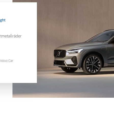
ight
tmetallräder
Volvo Car