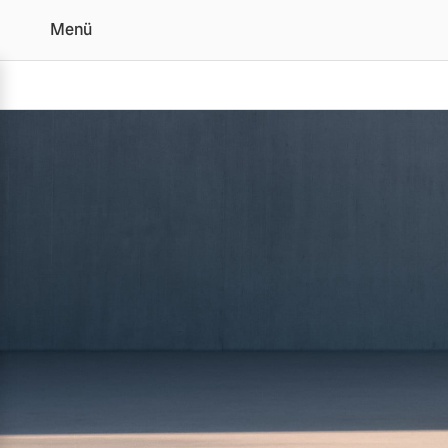
Menü
Der Volvo XC60 | Alle A
Vollelektrisch
6 Modelle
Plug-in Hybrid
3 Modelle