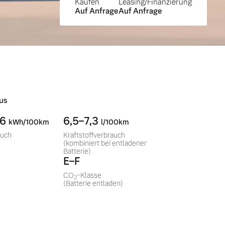
Kaufen
Leasing/Finanzierung
Auf Anfrage
Auf Anfrage
us
,6
6,5–7,3
kWh/100km
l/100km
auch
Kraftstoffverbrauch
(kombiniert bei entladener
Batterie)
E–F
CO
-Klasse
2
(Batterie entladen)