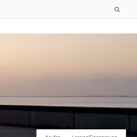
ugbau GmbH Zweigniederl