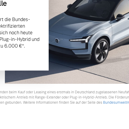
lle
rt die Bundes-
trifizierten
sich noch heute
 Plug-in-Hybrid und
u 6.000 €⁠*.
tkunden beim Kauf oder Leasing eines erstmals in Deutschland zugelassenen Neufa
lektrischem Antrieb mit Range-Extender oder Plug-in-Hybrid-Antrieb. Die Förderu
en gebunden. Weitere Informationen finden Sie auf der Seite des
Bundesumweltmi