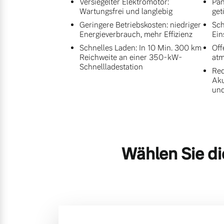
Versiegelter Elektromotor:
Pan
Wartungsfrei und langlebig
get
Geringere Betriebskosten: niedriger
Sch
Energieverbrauch, mehr Effizienz
Ein
Schnelles Laden: In 10 Min. 300 km
Off
Reichweite an einer 350-kW-
at
Schnellladestation
Red
Aku
und
Wählen Sie di