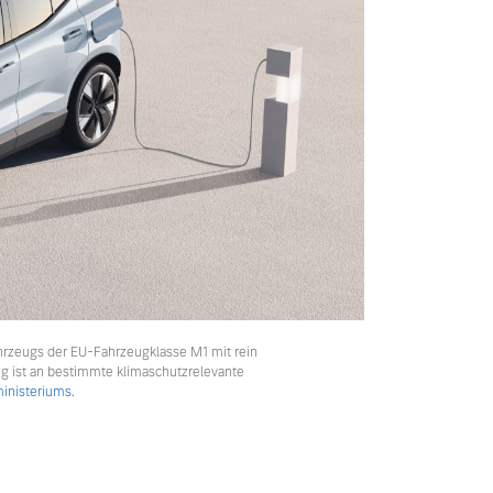
hrzeugs der EU-Fahrzeugklasse M1 mit rein
ng ist an bestimmte klimaschutzrelevante
nisteriums.