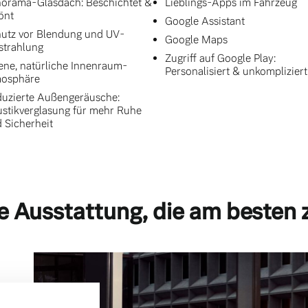
orama-Glasdach: Beschichtet &
Lieblings-Apps im Fahrzeug
önt
Google Assistant
utz vor Blendung und UV-
Google Maps
strahlung
Zugriff auf Google Play:
ene, natürliche Innenraum-
Personalisiert & unkompliziert
mosphäre
uzierte Außengeräusche:
stikverglasung für mehr Ruhe
 Sicherheit
e Ausstattung, die am besten 