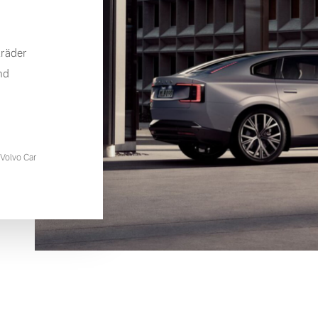
lräder
nd
Volvo Car