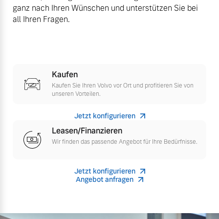
ganz nach Ihren Wünschen und unterstützen Sie bei
Finanzierung & Leasing
all Ihren Fragen.
Mehr erfahren
Versicherung
Kaufen
Kaufen Sie Ihren Volvo vor Ort und profitieren Sie von
unseren Vorteilen.
Jetzt konfigurieren
Leasen/Finanzieren
Wir finden das passende Angebot für Ihre Bedürfnisse.
Jetzt konfigurieren
Angebot anfragen