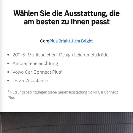
Wählen Sie die Ausstattung, die
am besten zu Ihnen passt
Core
Plus Bright
Ultra Bright
20"-5-Multispeichen-Design Leichtmetallräder
Ambientebeleuchtung
1
Volvo Car Connect Plus
Driver Assistance
1
Nutzungsbedingungen siehe Serienausstattung Volvo Car Connect
Plus