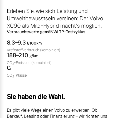
Sie erhalten bei uns eine
Fahrzeug konfigurieren
Erleben Sie, wie sich Leistung und
Vielzahl von Original
Volvo Winter- und
Umweltbewusstsein vereinen: Der Volvo
Sommer Kompletträder.
Sofort verfügbare Fahrzeuge
XC90 als Mild-Hybrid macht’s möglich.
Bitte sprechen Sie uns
Verbrauchswerte gemäß WLTP-Testzyklus
direkt an.
8,3–9,3
l/100km
Mehr erfahren
Kraftstoffverbrauch
(kombiniert)
188–210
g/km
Volvo Selekt
CO
-Emission
(kombiniert)
Gebrauchtwagen
2
G
Die Neuwagenalternative
Frühjahrscheck
CO
-Klasse
2
Entdecken Sie unsere
Mehr erfahren
saisonalen Angebote.
Mehr erfahren
Sie haben die Wahl.
Editionsmodelle
Es gibt viele Wege einen Volvo zu erwerben: Ob
Jetzt kennenlernen
Barkauf, Leasing oder Finanzierung – wir richten uns