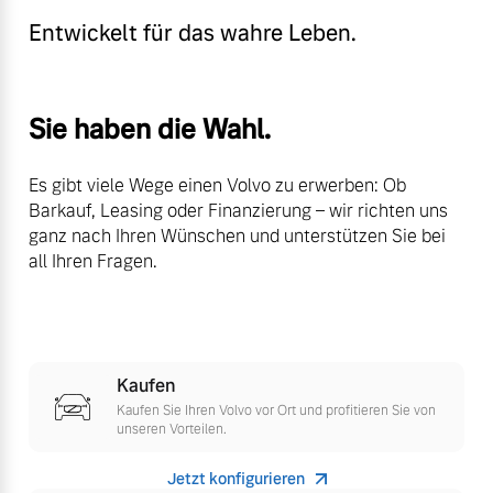
Sie erhalten bei uns eine
Entwickelt für das wahre Leben.
Fahrzeug konfigurieren
Vielzahl von Original
Volvo Winter- und
Sommer Kompletträder.
Sofort verfügbare Fahrzeuge
Sie haben die Wahl.
Bitte sprechen Sie uns
direkt an.
Es gibt viele Wege einen Volvo zu erwerben: Ob
Mehr erfahren
Barkauf, Leasing oder Finanzierung – wir richten uns
ganz nach Ihren Wünschen und unterstützen Sie bei
Volvo Selekt
all Ihren Fragen.
Gebrauchtwagen
Die Neuwagenalternative
Frühjahrscheck
Entdecken Sie unsere
Mehr erfahren
saisonalen Angebote.
Kaufen
Mehr erfahren
Kaufen Sie Ihren Volvo vor Ort und profitieren Sie von
unseren Vorteilen.
Editionsmodelle
Jetzt konfigurieren
Jetzt kennenlernen