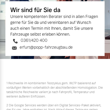
Wir sind für Sie da
Unsere kompetenten Berater sind in allen Fragen
gerne für Sie da und vereinbaren auf Wunsch
auch einen Termin mit Ihnen, damit Sie unsere
Fahrzeuge selbst erleben können.
0361/420 400
erfurt@popp-fahrzeugbau.de
1 Reichweite im kombinierten Testzyklus gem. WLTP basierend auf
vorläufigen Werten vorbehaltlich der abschließenden Homologation. Die
tatsächliche Reichweite variiert je nach Fahrprofil, Temperatur und
weiteren äußeren Einflüssen.
2 Die Google Services werden über ein Digital Services-Paket aktiviert,
das für vier Jahre enthalten ist. Nach Ablauf dieses Zeitraums gelten