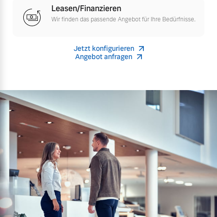
Leasen/Finanzieren
Finanzierung & Leasing
Wir finden das passende Angebot für Ihre Bedürfnisse.
Mehr erfahren
Versicherung
Jetzt konfigurieren
Angebot anfragen