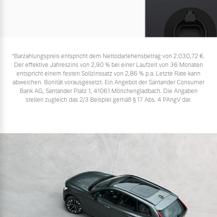
*Barzahlungspreis entspricht dem Nettodarlehensbetrag von 2.030,72 €.
Der effektive Jahreszins von 2,90 % bei einer Laufzeit von 36 Monaten
entspricht einem festen Sollzinssatz von 2,86 % p.a. Letzte Rate kann
abweichen. Bonität vorausgesetzt. Ein Angebot der Santander Consumer
Bank AG, Santander Platz 1, 41061 Mönchengladbach. Die Angaben
stellen zugleich das 2/3 Beispiel gemäß § 17 Abs. 4 PAngV dar.