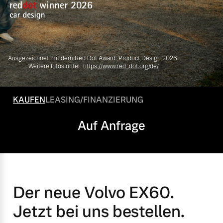
Volvo Gebrauchtwagenbörse
Kontakt und Anfahrt
Mild-Hybrid
4 Modelle
Gebrauchtwagen
Unsere News & Events
Ausgezeichnet mit dem Red Dot Award: Product Design 2026.
Volvo kauft Ihr Auto
Weitere Infos unter:
https://www.red-dot.org/de/
KAUFEN
LEASING/FINANZIERUNG
Aktuelle Zubehörangebote
Geschäftskunden
Auf Anfrage
Zubehörkatalog
Editionsmodelle
Konnektivität
Aktuelle Serviceangebote
Der neue Volvo EX60.
Service by Volvo
Jetzt bei uns bestellen.
Angebot anfragen