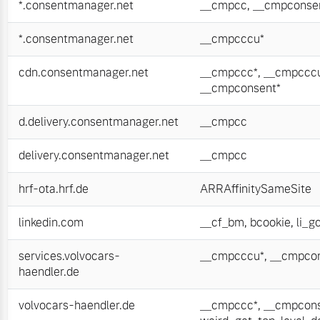
*.consentmanager.net
__cmpcc
,
__cmpconse
*.consentmanager.net
__cmpcccu*
cdn.consentmanager.net
__cmpccc*
,
__cmpccc
__cmpconsent*
d.delivery.consentmanager.net
__cmpcc
delivery.consentmanager.net
__cmpcc
hrf-ota.hrf.de
ARRAffinitySameSite
linkedin.com
__cf_bm
,
bcookie
,
li_g
services.volvocars-
__cmpcccu*
,
__cmpcon
haendler.de
volvocars-haendler.de
__cmpccc*
,
__cmpcons