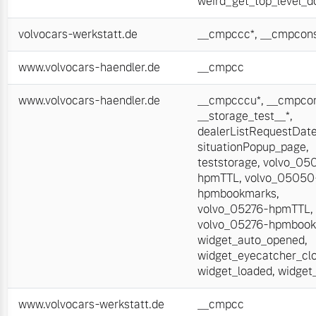
weird_get_top_level_
volvocars-werkstatt.de
__cmpccc*
,
__cmpcons
www.volvocars-haendler.de
__cmpcc
www.volvocars-haendler.de
__cmpcccu*
,
__cmpcon
__storage_test__*
,
dealerListRequestDat
situationPopup_page
,
teststorage
,
volvo_05
hpmTTL
,
volvo_05050
hpmbookmarks
,
volvo_05276-hpmTTL
,
volvo_05276-hpmboo
widget_auto_opened
,
widget_eyecatcher_cl
widget_loaded
,
widget
www.volvocars-werkstatt.de
__cmpcc