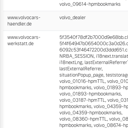
volvo_09614-hpmbookmarks
www.volvocars-
volvo_dealer
haendler.de
www.volvocars-
5f3540f78df2b7000d9e68bb.cli
werkstatt.de
5f4f64947b0654000c3a0d26.cl
6092c53f46472200d3ddd651.cl
NRBA_SESSION
,
i18next.transla
i18nextLng
,
lastExternalReferre
lastExternalReferrer
,
situationPopup_page
,
teststorag
volvo_01016-hpmTTL
,
volvo_01
hpmbookmarks
,
volvo_01893-h
volvo_01893-hpmbookmarks
,
volvo_03187-hpmTTL
,
volvo_03
hpmbookmarks
,
volvo_04359-h
volvo_04359-hpmbookmarks
,
volvo_08360-hpmTTL
,
volvo_0
hpmbookmarks
,
volvo_08674-h