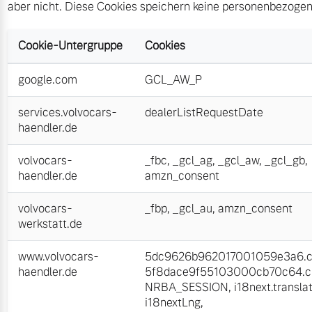
aber nicht. Diese Cookies speichern keine personenbezoge
Mehr erfahren
Cookie-Untergruppe
Cookies
google.com
GCL_AW_P
services.volvocars-
dealerListRequestDate
haendler.de
volvocars-
_fbc
,
_gcl_ag
,
_gcl_aw
,
_gcl_gb
,
haendler.de
amzn_consent
volvocars-
_fbp
,
_gcl_au
,
amzn_consent
werkstatt.de
www.volvocars-
5dc9626b962017001059e3a6.cl
haendler.de
5f8dace9f55103000cb70c64.cl
NRBA_SESSION
,
i18next.transla
i18nextLng
,