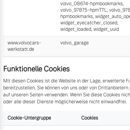
volvo_08674-hpmbookmarks
,
volvo_97875-hpmTTL
,
volvo_97
hpmbookmarks
,
widget_auto_op
widget_eyecatcher_closed
,
widget_loaded
,
widget_uuid
www.volvocars-
volvo_garage
werkstatt.de
Funktionelle Cookies
Mit diesen Cookies ist die Website in der Lage, erweiterte F
bereitzustellen. Sie können von uns oder von Drittanbietern
auf unseren Seiten verwenden. Wenn Sie diese Cookies nicht
oder alle dieser Dienste möglicherweise nicht einwandfrei.
Cookie-Untergruppe
Cookies