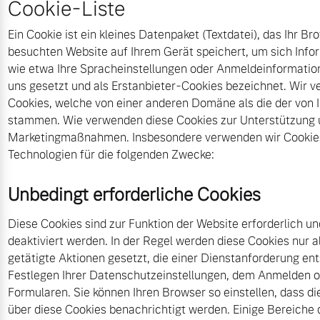
Cookie-Liste
Bitte sprechen Sie uns
Fahrzeug konfigurieren
direkt an.
Ein Cookie ist ein kleines Datenpaket (Textdatei), das Ihr B
besuchten Website auf Ihrem Gerät speichert, um sich Info
Mehr erfahren
Sofort verfügbare Fahrzeuge
wie etwa Ihre Spracheinstellungen oder Anmeldeinformatio
uns gesetzt und als Erstanbieter-Cookies bezeichnet. Wir 
Cookies, welche von einer anderen Domäne als die der von
stammen. Wie verwenden diese Cookies zur Unterstützung
Frühjahrscheck
Marketingmaßnahmen. Insbesondere verwenden wir Cookies
Entdecken Sie unsere
Technologien für die folgenden Zwecke:
Volvo Selekt
saisonalen Angebote.
Gebrauchtwagen
Mehr erfahren
Unbedingt erforderliche Cookies
Die Neuwagenalternative
Mehr erfahren
Diese Cookies sind zur Funktion der Website erforderlich u
deaktiviert werden. In der Regel werden diese Cookies nur a
getätigte Aktionen gesetzt, die einer Dienstanforderung e
Finanzierung & Leasing
Festlegen Ihrer Datenschutzeinstellungen, dem Anmelden o
Editionsmodelle
Formularen. Sie können Ihren Browser so einstellen, dass di
Versicherung
über diese Cookies benachrichtigt werden. Einige Bereiche 
Jetzt kennenlernen