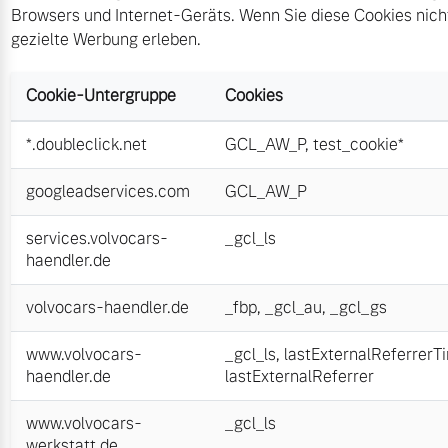
Browsers und Internet-Geräts. Wenn Sie diese Cookies nich
gezielte Werbung erleben.
Cookie-Untergruppe
Cookies
*.doubleclick.net
GCL_AW_P
,
test_cookie*
googleadservices.com
GCL_AW_P
services.volvocars-
_gcl_ls
haendler.de
volvocars-haendler.de
_fbp
,
_gcl_au
,
_gcl_gs
www.volvocars-
_gcl_ls
,
lastExternalReferrerT
haendler.de
lastExternalReferrer
www.volvocars-
_gcl_ls
werkstatt.de