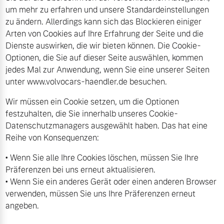
um mehr zu erfahren und unsere Standardeinstellungen
Volvo Gebrauchtwagenbörse
Kontakt und Anfahrt
zu ändern. Allerdings kann sich das Blockieren einiger
Mild-Hybrid
Arten von Cookies auf Ihre Erfahrung der Seite und die
4 Modelle
Gebrauchtwagen
Unsere News & Events
Dienste auswirken, die wir bieten können. Die Cookie-
Optionen, die Sie auf dieser Seite auswählen, kommen
jedes Mal zur Anwendung, wenn Sie eine unserer Seiten
Aktuelle Zubehörangebote
unter www.volvocars-haendler.de besuchen.
Wir müssen ein Cookie setzen, um die Optionen
Zubehörkatalog
Geschäftskunden
festzuhalten, die Sie innerhalb unseres Cookie-
Datenschutzmanagers ausgewählt haben. Das hat eine
Editionsmodelle
Reihe von Konsequenzen:
Service by Volvo
• Wenn Sie alle Ihre Cookies löschen, müssen Sie Ihre
Konnektivität
Präferenzen bei uns erneut aktualisieren.
• Wenn Sie ein anderes Gerät oder einen anderen Browser
Sie erhalten bei uns eine
verwenden, müssen Sie uns Ihre Präferenzen erneut
Vielzahl von Original
angeben.
Volvo Winter- und
Angebot anfragen
Sommer Kompletträder.