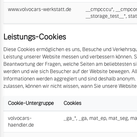
www.volvocars-werkstatt.de
__cmpcccu*
,
__cmpcon
__storage_test__*
,
sta
Leistungs-Cookies
Diese Cookies ermöglichen es uns, Besuche und Verkehrsque
Leistung unserer Website messen und verbessern können. Si
Beantwortung der Fragen, welche Seiten am beliebtesten s
werden und wie sich Besucher auf der Website bewegen. All
Informationen werden aggregiert und sind deshalb anonym. 
zulassen, können wir nicht wissen, wann Sie unsere Websit
Cookie-Untergruppe
Cookies
volvocars-
_ga_*
,
_ga
,
mat_ep
,
mat_seg
,
ma
haendler.de