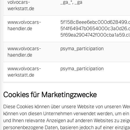
volvocars-
_ga_*
,
_ga
werkstatt.de
www.volvocars-
5f158c8eee6ebc000d628499.cl
haendler.de
5f4f64947b0654000c3a0d26.cl
5f69ea2904742f000cba1a59.cli
www.volvocars-
psyma_participation
haendler.de
www.volvocars-
psyma_participation
werkstatt.de
Cookies für Marketingzwecke
Diese Cookies können über unsere Website von unseren Wer
können von diesen Unternehmen verwendet werden, um ein Pro
und Ihnen relevante Anzeigen auf anderen Websites zu zeige
personenbezogene Daten, basieren jedoch auf einer einzigart