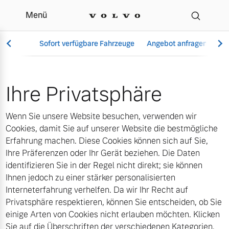
Menü
Cookies | Autohaus Pr
Sofort verfügbare Fahrzeuge
Angebot anfragen
Se
Ihre Privatsphäre
Vollelektrisch
Wenn Sie unsere Website besuchen, verwenden wir
6 Modelle
Cookies, damit Sie auf unserer Website die bestmögliche
Erfahrung machen. Diese Cookies können sich auf Sie,
Ihre Präferenzen oder Ihr Gerät beziehen. Die Daten
identifizieren Sie in der Regel nicht direkt; sie können
Aktuelle Angebote
Über uns
Ihnen jedoch zu einer stärker personalisierten
Plug-in Hybrid
Interneterfahrung verhelfen. Da wir Ihr Recht auf
3 Modelle
Privatsphäre respektieren, können Sie entscheiden, ob Sie
einige Arten von Cookies nicht erlauben möchten. Klicken
Geschäftskunden
Unser Team
Sie auf die Überschriften der verschiedenen Kategorien,