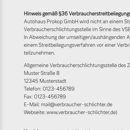
Gebrauchtwagen
Unsere News & Events
Fahrzeug konfigurieren
Hinweis gemäß §36 Verbraucherstreitbeilegung
Autohaus Prokop GmbH wird nicht an einem Stre
Sofort verfügbare Fahrzeuge
Aktuelle Zubehörangebote
Verbraucherschlichtungsstelle im Sinne des VSBG
In Abweichung der umseitigen/aushängenden Al
Zubehörkatalog
einem Streitbeilegungsverfahren vor einer Verb
teilzunehmen.
Service by Volvo
Volvo Selekt Gebrauchtwagen
Allgemeine Verbraucherschlichtungsstelle des Z
Die Neuwagenalternative
Muster Straße 8
12345 Musterstadt
Sie erhalten bei uns eine Vielzahl
Mehr erfahren
Telefon: 0123-456789
Bitte sprechen Sie uns direkt an.
Fax: 0123-456789
E-Mail: mail@verbraucher-schlichter.de
Mehr erfahren
Webseite: www.verbraucher-schlichter.de)
Editionsmodelle
Jetzt kennenlernen