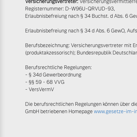
Versicherungsvertreter:
Versicherungsvermittlerre
Registernummer: D-W96U-QRVUD-93,
Frühjahrscheck
Mehr erfahren
Erlaubnisbefreiung nach § 34 Buchst. d Abs. 6 G
Entdecken Sie unsere saisonalen A
Erlaubnisbefreiung nach § 34 d Abs. 6 GewO, Auf
Mehr erfahren
Berufsbezeichnung: Versicherungsvertreter mit E
(produktakzessorisch); Bundesrepublik Deutschla
Berufsrechtliche Regelungen:
Finanzierung & Leasing
- § 34d Gewerbeordnung
- §§ 59 - 68 VVG
Versicherung
- VersVermV
Die berufsrechtlichen Regelungen können über die
GmbH betriebenen Homepage
www.gesetze-im-in