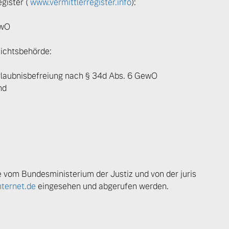
gister (
www.vermittlerregister.info
):
ewO
ngebote.
sichtsbehörde:
rlaubnisbefreiung nach § 34d Abs. 6 GewO
nd
 vom Bundesministerium der Justiz und von der juris
ternet.de
eingesehen und abgerufen werden.