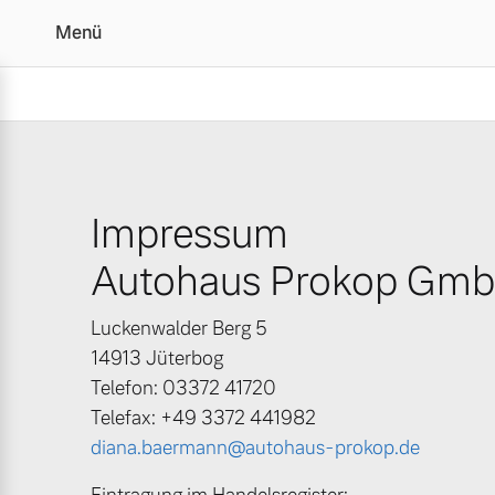
Menü
Impressum | Autohaus 
Impressum
Vollelektrisch
6 Modelle
Autohaus Prokop Gm
Luckenwalder Berg 5
14913 Jüterbog
Telefon: 03372 41720
Plug-in Hybrid
Telefax: +49 3372 441982
3 Modelle
diana.baermann@autohaus-prokop.de