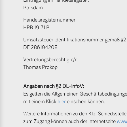
Eintragung im Handelsregister:
Potsdam
Mild-Hybrid
Handelsregisternummer:
4 Modelle
HRB 19171 P
Umsatzsteuer ldentifikationsnummer gemäß §2
DE 286194208
Vertretungsberechtigte/r:
Geschäftskunden
Thomas Prokop
Editionsmodelle
Aktuelle Angebote
Über uns
Angaben nach §2 DL-InfoV:
Konnektivität
Es gelten die Allgemeinen Geschäftsbedingungen
mit einem Klick
hier
einsehen können.
Geschäftskunden
Unser Team
Weitere Informationen zu den Kfz-Schiedsstell
Volvo Gebrauchtwagenbörse
Kontakt und Anfahrt
zum Zugang können auch der Internetseite
www.
Angebot anfragen