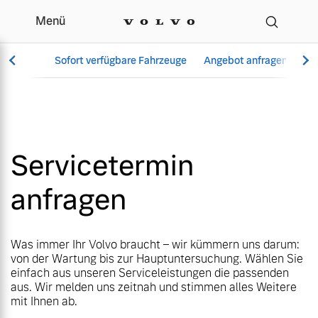
Menü
Menü
Ihr Volvo Servicetermin
Sofort verfügbare Fahrzeuge
Sofort verfügbare Fahrzeuge
Angebot anfragen
Angebot anfragen
Se
Se
Servicetermin
Vollelektrisch
Vollelektrisch
Servicetermin
6 Modelle
6 Modelle
anfragen
Aktuelle Angebote
Über uns
Aktuelle Angebote
Über uns
Was immer Ihr Volvo braucht – wir kümmern uns darum:
Plug-in Hybrid
Plug-in Hybrid
von der Wartung bis zur Hauptuntersuchung. Wählen Sie
3 Modelle
3 Modelle
einfach aus unseren Serviceleistungen die passenden
aus. Wir melden uns zeitnah und stimmen alles Weitere
mit Ihnen ab.
Geschäftskunden
Unser Team
Geschäftskunden
Unser Team