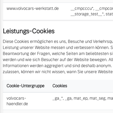
www.volvocars-werkstatt.de
__cmpcccu*
,
__cmpcon
__storage_test__*
,
sta
Leistungs-Cookies
Diese Cookies ermöglichen es uns, Besuche und Verkehrsque
Leistung unserer Website messen und verbessern können. Si
Beantwortung der Fragen, welche Seiten am beliebtesten s
werden und wie sich Besucher auf der Website bewegen. All
Informationen werden aggregiert und sind deshalb anonym. 
zulassen, können wir nicht wissen, wann Sie unsere Websit
Cookie-Untergruppe
Cookies
volvocars-
_ga_*
,
_ga
,
mat_ep
,
mat_seg
,
ma
haendler.de