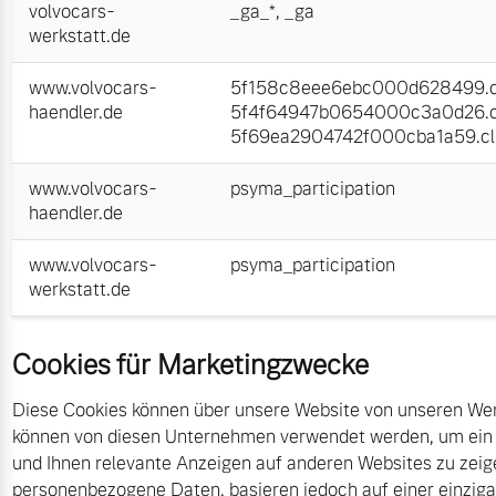
volvocars-
_ga_*
,
_ga
werkstatt.de
www.volvocars-
5f158c8eee6ebc000d628499.cl
haendler.de
5f4f64947b0654000c3a0d26.cl
5f69ea2904742f000cba1a59.cli
www.volvocars-
psyma_participation
haendler.de
www.volvocars-
psyma_participation
werkstatt.de
Cookies für Marketingzwecke
Diese Cookies können über unsere Website von unseren Wer
können von diesen Unternehmen verwendet werden, um ein Pro
und Ihnen relevante Anzeigen auf anderen Websites zu zeige
personenbezogene Daten, basieren jedoch auf einer einzigart