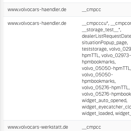
www.volvocars-haendler.de
__cmpcc
www.volvocars-haendler.de
__cmpcccu*
,
__cmpcon
__storage_test__*
,
dealerListRequestDat
situationPopup_page
,
teststorage
,
volvo_02
hpmTTL
,
volvo_02973
hpmbookmarks
,
volvo_05050-hpmTTL
volvo_05050-
hpmbookmarks
,
volvo_05276-hpmTTL
,
volvo_05276-hpmboo
widget_auto_opened
,
widget_eyecatcher_cl
widget_loaded
,
widget
www.volvocars-werkstatt.de
__cmpcc