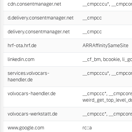
cdn.consentmanager.net
__cmpcccu*
,
__cmpcon
d.delivery.consentmanager.net
__cmpcc
delivery.consentmanager.net
__cmpcc
hrf-ota.hrf.de
ARRAffinitySameSite
linkedin.com
__cf_bm
,
bcookie
,
li_g
services.volvocars-
__cmpcccu*
,
__cmpcon
haendler.de
volvocars-haendler.de
__cmpccc*
,
__cmpcons
weird_get_top_level_
volvocars-werkstatt.de
__cmpccc*
,
__cmpcons
www.google.com
rc::a