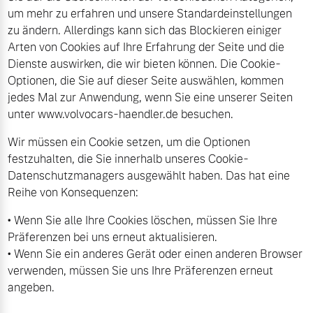
um mehr zu erfahren und unsere Standardeinstellungen
Volvo Gebrauchtwagenbörse
Kontakt und Anfahrt
zu ändern. Allerdings kann sich das Blockieren einiger
Mild-Hybrid
Arten von Cookies auf Ihre Erfahrung der Seite und die
4 Modelle
Gebrauchtwagen
Unsere News & Events
Dienste auswirken, die wir bieten können. Die Cookie-
Optionen, die Sie auf dieser Seite auswählen, kommen
Volvo kauft Ihr Auto
jedes Mal zur Anwendung, wenn Sie eine unserer Seiten
unter www.volvocars-haendler.de besuchen.
Wir müssen ein Cookie setzen, um die Optionen
Aktuelle Zubehörangebote
Geschäftskunden
festzuhalten, die Sie innerhalb unseres Cookie-
Datenschutzmanagers ausgewählt haben. Das hat eine
Zubehörkatalog
Editionsmodelle
Reihe von Konsequenzen:
• Wenn Sie alle Ihre Cookies löschen, müssen Sie Ihre
Konnektivität
Service by Volvo
Präferenzen bei uns erneut aktualisieren.
• Wenn Sie ein anderes Gerät oder einen anderen Browser
verwenden, müssen Sie uns Ihre Präferenzen erneut
angeben.
Sie erhalten bei uns eine
Angebot anfragen
Vielzahl von Original