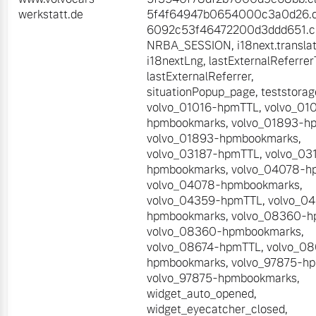
werkstatt.de
5f4f64947b0654000c3a0d26.cl
6092c53f46472200d3ddd651.cl
NRBA_SESSION
,
i18next.transla
i18nextLng
,
lastExternalReferre
lastExternalReferrer
,
situationPopup_page
,
teststorag
volvo_01016-hpmTTL
,
volvo_01
hpmbookmarks
,
volvo_01893-h
volvo_01893-hpmbookmarks
,
volvo_03187-hpmTTL
,
volvo_03
hpmbookmarks
,
volvo_04078-h
volvo_04078-hpmbookmarks
,
volvo_04359-hpmTTL
,
volvo_0
hpmbookmarks
,
volvo_08360-
volvo_08360-hpmbookmarks
,
volvo_08674-hpmTTL
,
volvo_08
hpmbookmarks
,
volvo_97875-h
volvo_97875-hpmbookmarks
,
widget_auto_opened
,
widget_eyecatcher_closed
,