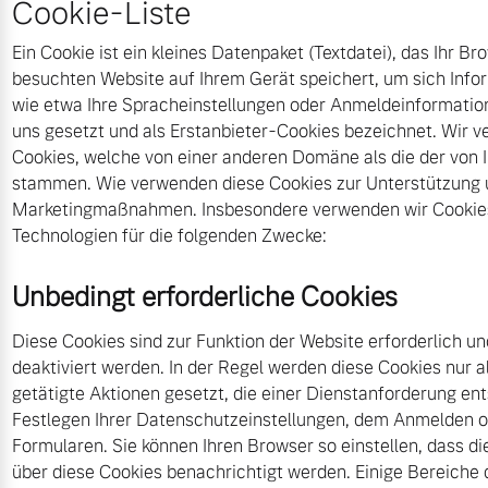
Cookie-Liste
Volvo Winter- und
Fahrzeug konfigurieren
Sommer Kompletträder.
Ein Cookie ist ein kleines Datenpaket (Textdatei), das Ihr B
Bitte sprechen Sie uns
besuchten Website auf Ihrem Gerät speichert, um sich Info
Sofort verfügbare Fahrzeuge
direkt an.
wie etwa Ihre Spracheinstellungen oder Anmeldeinformatio
uns gesetzt und als Erstanbieter-Cookies bezeichnet. Wir 
Mehr erfahren
Cookies, welche von einer anderen Domäne als die der von
stammen. Wie verwenden diese Cookies zur Unterstützung
Marketingmaßnahmen. Insbesondere verwenden wir Cookies
Technologien für die folgenden Zwecke:
Volvo Selekt
Frühjahrscheck
Gebrauchtwagen
Entdecken Sie unsere
Unbedingt erforderliche Cookies
Die Neuwagenalternative
saisonalen Angebote.
Mehr erfahren
Mehr erfahren
Diese Cookies sind zur Funktion der Website erforderlich u
deaktiviert werden. In der Regel werden diese Cookies nur a
getätigte Aktionen gesetzt, die einer Dienstanforderung e
Festlegen Ihrer Datenschutzeinstellungen, dem Anmelden o
Editionsmodelle
Formularen. Sie können Ihren Browser so einstellen, dass di
Finanzierung & Leasing
über diese Cookies benachrichtigt werden. Einige Bereiche 
Jetzt kennenlernen