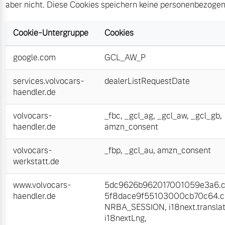
aber nicht. Diese Cookies speichern keine personenbezoge
Versicherung
Mehr erfahren
Cookie-Untergruppe
Cookies
google.com
GCL_AW_P
services.volvocars-
dealerListRequestDate
haendler.de
volvocars-
_fbc
,
_gcl_ag
,
_gcl_aw
,
_gcl_gb
,
haendler.de
amzn_consent
volvocars-
_fbp
,
_gcl_au
,
amzn_consent
werkstatt.de
www.volvocars-
5dc9626b962017001059e3a6.cl
haendler.de
5f8dace9f55103000cb70c64.cl
NRBA_SESSION
,
i18next.transla
i18nextLng
,