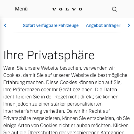
Menü
Cookies | Autohaus Süd
Sofort verfügbare Fahrzeuge
Angebot anfragen
Se
Ihre Privatsphäre
Vollelektrisch
Wenn Sie unsere Website besuchen, verwenden wir
6 Modelle
Cookies, damit Sie auf unserer Website die bestmögliche
Erfahrung machen. Diese Cookies können sich auf Sie,
Ihre Präferenzen oder Ihr Gerät beziehen. Die Daten
identifizieren Sie in der Regel nicht direkt; sie können
Aktuelle Angebote
Über uns
Ihnen jedoch zu einer stärker personalisierten
Plug-in Hybrid
Interneterfahrung verhelfen. Da wir Ihr Recht auf
3 Modelle
Privatsphäre respektieren, können Sie entscheiden, ob Sie
einige Arten von Cookies nicht erlauben möchten. Klicken
Geschäftskunden
Unser Team
Sie auf die Überschriften der verschiedenen Kategorien,