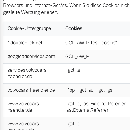
Browsers und Internet-Geräts. Wenn Sie diese Cookies nich
gezielte Werbung erleben.
Cookie-Untergruppe
Cookies
*.doubleclick.net
GCL_AW_P
,
test_cookie*
googleadservices.com
GCL_AW_P
services.volvocars-
_gcl_ls
haendler.de
volvocars-haendler.de
_fbp
,
_gcl_au
,
_gcl_gs
www.volvocars-
_gcl_ls
,
lastExternalReferrerT
haendler.de
lastExternalReferrer
www.volvocars-
_gcl_ls