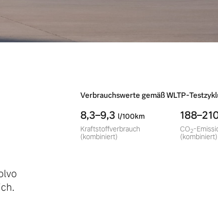
-
Verbrauchswerte gemäß WLTP-Testzykl
8,3–9,3
188–21
l/100km
Kraftstoffverbrauch
CO
-Emissi
2
(kombiniert)
(kombiniert)
olvo
ch.