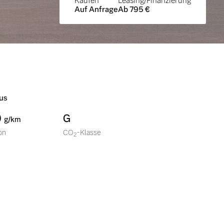
Kaufen
Leasing/Finanzierung
Auf Anfrage
Ab 795 €
us
0
G
g/km
on
CO
-Klasse
2