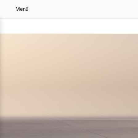
Menü
Der Volvo XC90 | Alle 
Vollelektrisch
6 Modelle
Plug-in Hybrid
3 Modelle