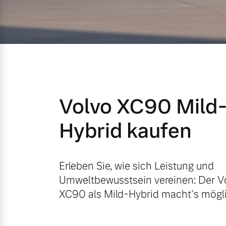
Mild-Hybrid
4 Modelle
Volvo XC90 Mild
Geschäftskunden
Hybrid kaufen
Editionsmodelle
Aktuelle Angebote
Über uns
Konnektivität
Erleben Sie, wie sich Leistung und
Umweltbewusstsein vereinen: Der V
Geschäftskunden
Unser Team
XC90 als Mild-Hybrid macht’s mögli
Volvo Gebrauchtwagenbörse
Kontakt und Anfahrt
Angebot anfragen