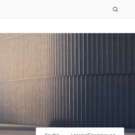
üdstadt GmbH in Northei