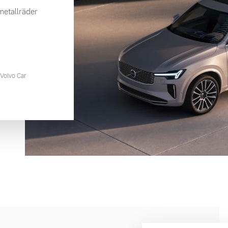
etallräder
Volvo Car