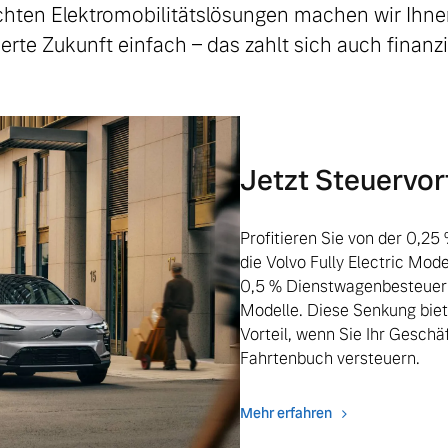
hten Elektromobilitätslösungen machen wir Ihn
zierte Zukunft einfach – das zahlt sich auch finanzie
Jetzt Steuervort
Profitieren Sie von der 0,2
die Volvo Fully Electric Mode
0,5 % Dienstwagenbesteueru
Modelle. Diese Senkung biet
Vorteil, wenn Sie Ihr Geschä
Fahrtenbuch versteuern.
Mehr erfahren