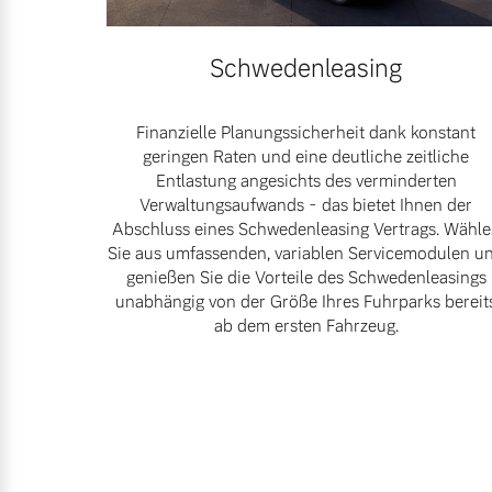
Mehr erfahren
Schwedenleasing
Frühjahrscheck
Entdecken Sie unsere saisonalen A
Finanzielle Planungssicherheit dank konstant
geringen Raten und eine deutliche zeitliche
Entlastung angesichts des verminderten
Mehr erfahren
Verwaltungsaufwands - das bietet Ihnen der
Abschluss eines Schwedenleasing Vertrags. Wähl
Sie aus umfassenden, variablen Servicemodulen u
genießen Sie die Vorteile des Schwedenleasings
unabhängig von der Größe Ihres Fuhrparks bereit
Finanzierung & Leasing
ab dem ersten Fahrzeug.
Versicherung