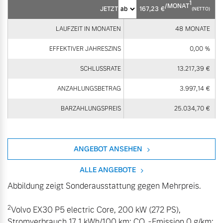
1
/MONAT
JETZT
167,23
€
(NETTO)
LAUFZEIT IN MONATEN
48
MONATE
EFFEKTIVER JAHRESZINS
0,00
%
SCHLUSSRATE
13.217,39
€
ANZAHLUNGSBETRAG
3.997,14
€
BARZAHLUNGSPREIS
25.034,70
€
ANGEBOT ANSEHEN
ALLE ANGEBOTE
Abbildung zeigt Sonderausstattung gegen Mehrpreis.
2
Volvo EX30 P5 electric Core, 200 kW (272 PS),
Stromverbrauch 17,1 kWh/100 km; CO₂-Emission 0 g/km;