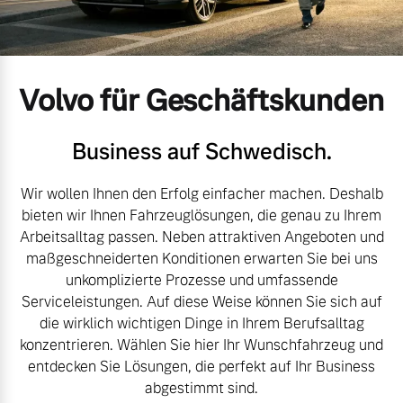
Volvo Gebrauchtwagenbörse
Kontakt und Anfahrt
Mild-Hybrid
4 Modelle
Gebrauchtwagen
Unsere News & Events
Volvo für Geschäftskunden
Aktuelle Zubehörangebote
Business auf Schwedisch.
Zubehörkatalog
Wir wollen Ihnen den Erfolg einfacher machen. Deshalb
Geschäftskunden
bieten wir Ihnen Fahrzeuglösungen, die genau zu Ihrem
Arbeitsalltag passen. Neben attraktiven Angeboten und
Editionsmodelle
Aktuelle Serviceangebote
maßgeschneiderten Konditionen erwarten Sie bei uns
unkomplizierte Prozesse und umfassende
Konnektivität
Service by Volvo
Serviceleistungen. Auf diese Weise können Sie sich auf
die wirklich wichtigen Dinge in Ihrem Berufsalltag
konzentrieren. Wählen Sie hier Ihr Wunschfahrzeug und
entdecken Sie Lösungen, die perfekt auf Ihr Business
Sie erhalten bei uns eine
abgestimmt sind.
Angebot anfragen
Vielzahl von Original