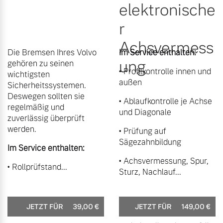
elektronische
r
Achsvermess
Die Bremsen Ihres Volvo
Im Service enthalten:
ung
gehören zu seinen
• Profilkontrolle innen und
wichtigsten
außen
Sicherheitssystemen.
Deswegen sollten sie
• Ablaufkontrolle je Achse
regelmäßig und
und Diagonale
zuverlässig überprüft
werden.
• Prüfung auf
Sägezahnbildung
Im Service enthalten:
• Achsvermessung, Spur,
• Rollprüfstand...
Sturz, Nachlauf...
JETZT FÜR
39,00
€
JETZT FÜR
149,00
€