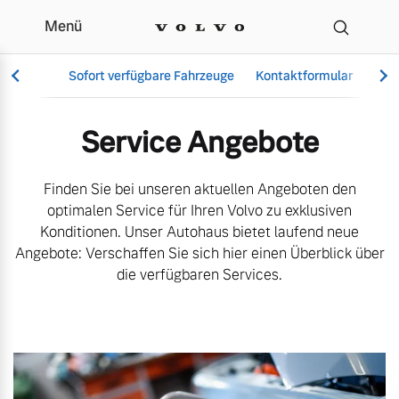
Menü
Aktuelle Serviceangebo
Sofort verfügbare Fahrzeuge
Kontaktformular
Ang
Service Angebote
Vollelektrisch
Finden Sie bei unseren aktuellen Angeboten den
6 Modelle
optimalen Service für Ihren Volvo zu exklusiven
Konditionen. Unser Autohaus bietet laufend neue
Angebote: Verschaffen Sie sich hier einen Überblick über
die verfügbaren Services.
Aktuelle Angebote
Über uns
Plug-in Hybrid
3 Modelle
Geschäftskunden
Unser Team