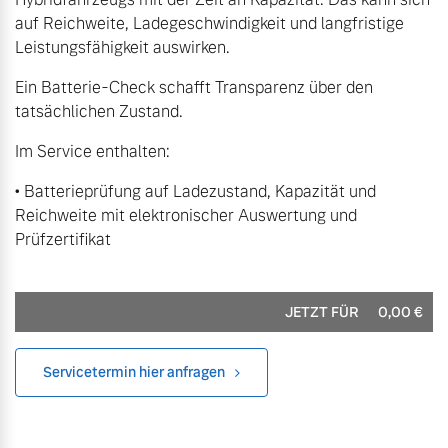
Volvo Winter- und
auf Reichweite, Ladegeschwindigkeit und langfristige
Fahrzeug konfigurieren
Sommer Kompletträder.
Leistungsfähigkeit auswirken.
Bitte sprechen Sie uns
Ein Batterie-Check schafft Transparenz über den
Sofort verfügbare Fahrzeuge
direkt an.
tatsächlichen Zustand.
Mehr erfahren
Im Service enthalten:
• Batterieprüfung auf Ladezustand, Kapazität und
Reichweite mit elektronischer Auswertung und
Volvo Selekt
Frühjahrscheck
Prüfzertifikat
Gebrauchtwagen
Entdecken Sie unsere
Die Neuwagenalternative
saisonalen Angebote.
Mehr erfahren
Mehr erfahren
JETZT FÜR
0,00
€
Servicetermin hier anfragen
Editionsmodelle
Finanzierung & Leasing
Jetzt kennenlernen