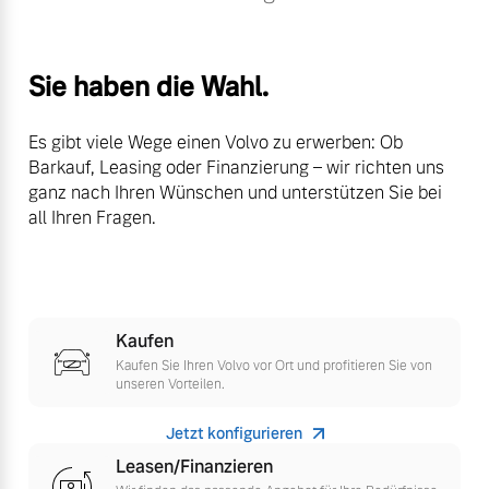
Volvo Winter- und
Fahrzeug konfigurieren
Sommer Kompletträder.
Bitte sprechen Sie uns
Sie haben die Wahl.
Sofort verfügbare Fahrzeuge
direkt an.
Mehr erfahren
Es gibt viele Wege einen Volvo zu erwerben: Ob
Barkauf, Leasing oder Finanzierung – wir richten uns
ganz nach Ihren Wünschen und unterstützen Sie bei
all Ihren Fragen.
Volvo Selekt
Frühjahrscheck
Gebrauchtwagen
Entdecken Sie unsere
Die Neuwagenalternative
saisonalen Angebote.
Mehr erfahren
Mehr erfahren
Kaufen
Kaufen Sie Ihren Volvo vor Ort und profitieren Sie von
unseren Vorteilen.
Jetzt konfigurieren
Editionsmodelle
Finanzierung & Leasing
Leasen/Finanzieren
Jetzt kennenlernen