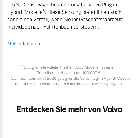
0,5 % Dienstwagenbesteuerung für Volvo Plug in-
3
Hybrid-Modelle
. Diese Senkung bietet Ihnen auch
dann einen Vorteil, wenn Sie Ihr Geschäftsfahrzeug
individuell nach Fahrtenbuch versteuern.
Mehr erfahren
2
Gültig für alle vollelektrischen Volvo Modelle mit einem
Bruttolistenpreis von unter 100.000 €.
3
Auch nach dem 01.01.2026 gültig für alle Volvo Plug-in Hybrid-Modelle
mit min. 80 km elektrischer Reichweite oder max. 50 g CO
/km.
2
Entdecken Sie mehr von Volvo