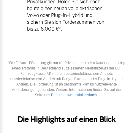
Privatkunden. Holen Sie sich noch
heute einen neuen vollelektrischen
Volvo oder Plug-in-Hybrid und
sichern Sie sich Fördersummen von
bis zu 6.000 €⁠*.
*Die E‑Auto-Förderung gilt nur für Privatkunden beim Kauf oder Leasing
eines erstmals in Deutschland zugelassenen Neufahrzeugs der EU-
Fahrzeugklasse M1 mit rein batterieelektrischem Antrieb,
batterieelektrischem Antrieb mit Range-Extender oder Plug-in-Hybrid-
Antrieb. Die Förderung ist an bestimmte klimaschutzrelevante
Anforderungen gebunden. Weitere Informationen finden Sie auf der
Seite des
Bundesumweltministeriums.
Die Highlights auf einen Blick