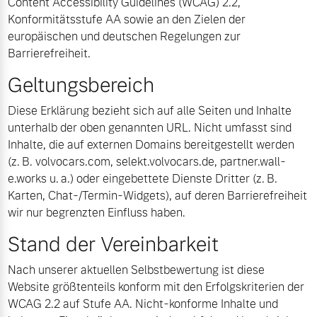
Content Accessibility Guidelines (WCAG) 2.2,
Konformitätsstufe AA sowie an den Zielen der
Volvo Gebrauchtwagenbörse
Kontakt und Anfahrt
europäischen und deutschen Regelungen zur
Mild-Hybrid
Barrierefreiheit.
4 Modelle
Gebrauchtwagen
Unsere News & Events
Geltungsbereich
Volvo kauft Ihr Auto
Diese Erklärung bezieht sich auf alle Seiten und Inhalte
unterhalb der oben genannten URL. Nicht umfasst sind
Inhalte, die auf externen Domains bereitgestellt werden
Aktuelle Zubehörangebote
Geschäftskunden
(z. B. volvocars.com, selekt.volvocars.de, partner.wall-
e.works u. a.) oder eingebettete Dienste Dritter (z. B.
Zubehörkatalog
Editionsmodelle
Karten, Chat-/Termin-Widgets), auf deren Barrierefreiheit
wir nur begrenzten Einfluss haben.
Konnektivität
Aktuelle Serviceangebote
Stand der Vereinbarkeit
Service by Volvo
Nach unserer aktuellen Selbstbewertung ist diese
Website größtenteils konform mit den Erfolgskriterien der
WCAG 2.2 auf Stufe AA. Nicht-konforme Inhalte und
Angebot anfragen