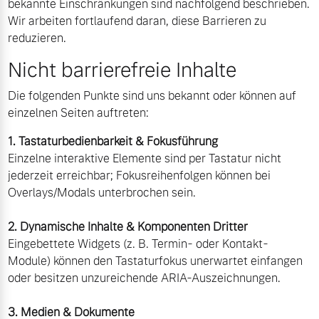
bekannte Einschränkungen sind nachfolgend beschrieben.
Sie erhalten bei uns eine
Wir arbeiten fortlaufend daran, diese Barrieren zu
Fahrzeug konfigurieren
Vielzahl von Original
reduzieren.
Volvo Winter- und
Sommer Kompletträder.
Nicht barrierefreie Inhalte
Sofort verfügbare Fahrzeuge
Bitte sprechen Sie uns
Die folgenden Punkte sind uns bekannt oder können auf
direkt an.
einzelnen Seiten auftreten:
Mehr erfahren
1. Tastaturbedienbarkeit & Fokusführung
Volvo Selekt
Einzelne interaktive Elemente sind per Tastatur nicht
Gebrauchtwagen
jederzeit erreichbar; Fokusreihenfolgen können bei
Overlays/Modals unterbrochen sein.
Die Neuwagenalternative
Frühjahrscheck
Entdecken Sie unsere
Mehr erfahren
2. Dynamische Inhalte & Komponenten Dritter
saisonalen Angebote.
Eingebettete Widgets (z. B. Termin- oder Kontakt-
Mehr erfahren
Module) können den Tastaturfokus unerwartet einfangen
oder besitzen unzureichende ARIA-Auszeichnungen.
Editionsmodelle
Jetzt kennenlernen
3. Medien & Dokumente