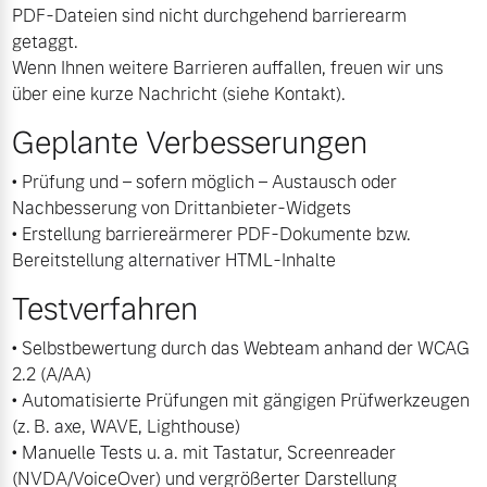
PDF-Dateien sind nicht durchgehend barrierearm
Finanzierung & Leasing
getaggt.
Mehr erfahren
Wenn Ihnen weitere Barrieren auffallen, freuen wir uns
Versicherung
über eine kurze Nachricht (siehe Kontakt).
Geplante Verbesserungen
• Prüfung und – sofern möglich – Austausch oder
Nachbesserung von Drittanbieter-Widgets
• Erstellung barriereärmerer PDF-Dokumente bzw.
Bereitstellung alternativer HTML-Inhalte
Testverfahren
• Selbstbewertung durch das Webteam anhand der WCAG
2.2 (A/AA)
• Automatisierte Prüfungen mit gängigen Prüfwerkzeugen
(z. B. axe, WAVE, Lighthouse)
• Manuelle Tests u. a. mit Tastatur, Screenreader
(NVDA/VoiceOver) und vergrößerter Darstellung