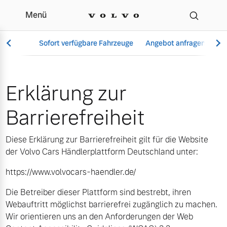
Menü
Erklärung zur Barrierefre
Sofort verfügbare Fahrzeuge
Angebot anfragen
Se
Erklärung zur
Vollelektrisch
Barrierefreiheit
6 Modelle
Diese Erklärung zur Barrierefreiheit gilt für die Website
der Volvo Cars Händlerplattform Deutschland unter:
https://www.volvocars-haendler.de/
Aktuelle Angebote
Über uns
Plug-in Hybrid
Die Betreiber dieser Plattform sind bestrebt, ihren
3 Modelle
Webauftritt möglichst barrierefrei zugänglich zu machen.
Wir orientieren uns an den Anforderungen der Web
Geschäftskunden
Unser Team