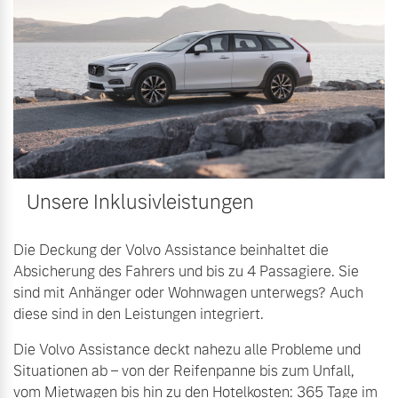
Sie erhalten bei uns eine
Fahrzeug konfigurieren
Vielzahl von Original
Volvo Winter- und
Sommer Kompletträder.
Sofort verfügbare Fahrzeuge
Bitte sprechen Sie uns
direkt an.
Mehr erfahren
Volvo Selekt
Unsere Inklusivleistungen
Gebrauchtwagen
Die Neuwagenalternative
Frühjahrscheck
Die Deckung der Volvo Assistance beinhaltet die
Entdecken Sie unsere
Absicherung des Fahrers und bis zu 4 Passagiere. Sie
Mehr erfahren
saisonalen Angebote.
sind mit Anhänger oder Wohnwagen unterwegs? Auch
diese sind in den Leistungen integriert.
Mehr erfahren
Die Volvo Assistance deckt nahezu alle Probleme und
Editionsmodelle
Situationen ab – von der Reifenpanne bis zum Unfall,
Jetzt kennenlernen
vom Mietwagen bis hin zu den Hotelkosten: 365 Tage im