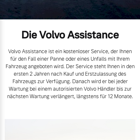
Volvo Gebrauchtwagenbörse
Kontakt und Anfahrt
Mild-Hybrid
4 Modelle
Gebrauchtwagen
Unsere News & Events
Die Volvo Assistance
Volvo kauft Ihr Auto
Volvo Assistance ist ein kostenloser Service, der Ihnen
für den Fall einer Panne oder eines Unfalls mit Ihrem
Aktuelle Zubehörangebote
Fahrzeug angeboten wird. Der Service steht Ihnen in den
Geschäftskunden
ersten 2 Jahren nach Kauf und Erstzulassung des
Zubehörkatalog
Fahrzeugs zur Verfügung. Danach wird er bei jeder
Editionsmodelle
Wartung bei einem autorisierten Volvo Händler bis zur
nächsten Wartung verlängert, längstens für 12 Monate.
Konnektivität
Aktuelle Serviceangebote
Service by Volvo
Angebot anfragen