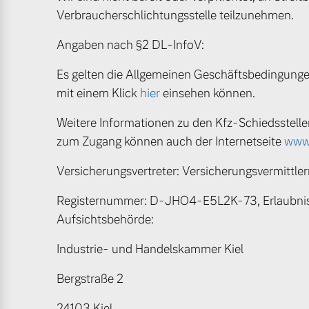
Gebrauchtwagen
Karriere
Verbraucherschlichtungsstelle teilzunehmen.
Fahrzeug konfigurieren
Volvo kauft Ihr Auto
Unsere News & Events
Angaben nach §2 DL-InfoV:
Sofort verfügbare Fahrzeuge
Es gelten die Allgemeinen Geschäftsbedingungen
mit einem Klick
hier
einsehen können.
Aktuelle Zubehörangebote
Weitere Informationen zu den Kfz-Schiedsstell
Zubehörkatalog
zum Zugang können auch der Internetseite
www.
Volvo Selekt Gebrauchtwagen
Versicherungsvertreter: Versicherungsvermittlerr
Die Neuwagenalternative
Aktuelle Serviceangebote
Registernummer: D-JHO4-E5L2K-73, Erlaubnisb
Mehr erfahren
Service by Volvo
Aufsichtsbehörde:
Industrie- und Handelskammer Kiel
Sie erhalten bei uns eine Vielzahl
Bergstraße 2
Editionsmodelle
Bitte sprechen Sie uns direkt an.
Jetzt kennenlernen
24103 Kiel