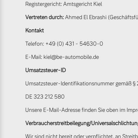
Registergericht: Amtsgericht Kiel
Mild-Hybrid
Vertreten durch:
Ahmed El Ebrashi (Geschäftsfü
4 Modelle
Kontakt
Telefon: +49 (0) 431 - 54630-0
E-Mail: kiel@be-automobile.de
Geschäftskunden
Umsatzsteuer-ID
Editionsmodelle
Aktuelle Angebote
Über uns
Umsatzsteuer-Identifikationsnummer gemäß § 2
DE 323 212 580
Konnektivität
Unsere E-Mail-Adresse finden Sie oben im Imp
Geschäftskunden
Unser Team
Verbraucher­streit­beilegung/Universal­schlichtung
Volvo Gebrauchtwagenbörse
Kontakt und Anfahrt
Angebot anfragen
Wir sind nicht bereit oder verpflichtet, an Strei