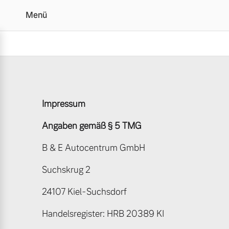
Menü
Impressum | B & E Aut
Impressum
Vollelektrisch
6 Modelle
Angaben gemäß § 5 TMG
B & E Autocentrum GmbH
Suchskrug 2
Plug-in Hybrid
24107 Kiel-Suchsdorf
3 Modelle
Handelsregister: HRB 20389 KI