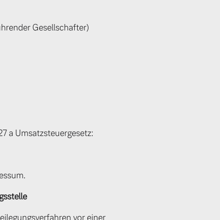
hrender Gesellschafter)
7 a Umsatzsteuergesetz:
ressum.
s­stelle
tbeilegungsverfahren vor einer