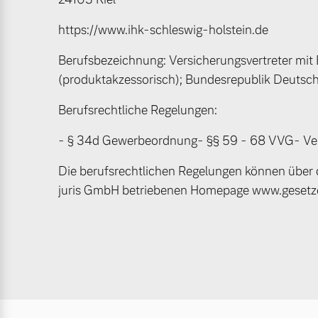
Mehr erfahren
https://www.ihk-schleswig-holstein.de
Mehr erfahren
Berufsbezeichnung: Versicherungsvertreter mit
(produktakzessorisch); Bundesrepublik Deutsc
Frühjahrscheck
Berufsrechtliche Regelungen:
Entdecken Sie unsere saisonalen A
- § 34d Gewerbeordnung- §§ 59 - 68 VVG- V
Mehr erfahren
Die berufsrechtlichen Regelungen können über 
juris GmbH betriebenen Homepage www.gesetze
Finanzierung & Leasing
Versicherung