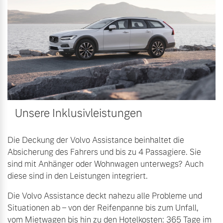
Sie erhalten bei uns eine
Fahrzeug konfigurieren
Vielzahl von Original
Volvo Winter- und
Sommer Kompletträder.
Sofort verfügbare Fahrzeuge
Bitte sprechen Sie uns
direkt an.
Mehr erfahren
Volvo Selekt
Unsere Inklusivleistungen
Gebrauchtwagen
Die Neuwagenalternative
Frühjahrscheck
Die Deckung der Volvo Assistance beinhaltet die
Entdecken Sie unsere
Absicherung des Fahrers und bis zu 4 Passagiere. Sie
Mehr erfahren
saisonalen Angebote.
sind mit Anhänger oder Wohnwagen unterwegs? Auch
diese sind in den Leistungen integriert.
Mehr erfahren
Die Volvo Assistance deckt nahezu alle Probleme und
Editionsmodelle
Situationen ab – von der Reifenpanne bis zum Unfall,
Jetzt kennenlernen
vom Mietwagen bis hin zu den Hotelkosten: 365 Tage im