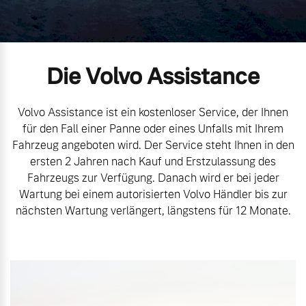
Volvo Gebrauchtwagenbörse
Kontakt und Anfahrt
Mild-Hybrid
4 Modelle
Gebrauchtwagen
Karriere
Die Volvo Assistance
Volvo kauft Ihr Auto
Unsere News & Events
Volvo Assistance ist ein kostenloser Service, der Ihnen
für den Fall einer Panne oder eines Unfalls mit Ihrem
Aktuelle Zubehörangebote
Fahrzeug angeboten wird. Der Service steht Ihnen in den
Geschäftskunden
ersten 2 Jahren nach Kauf und Erstzulassung des
Zubehörkatalog
Fahrzeugs zur Verfügung. Danach wird er bei jeder
Editionsmodelle
Wartung bei einem autorisierten Volvo Händler bis zur
nächsten Wartung verlängert, längstens für 12 Monate.
Konnektivität
Aktuelle Serviceangebote
Service by Volvo
Angebot anfragen