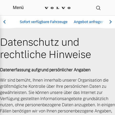
Menü
Datenschutz | Josef Bü
Sofort verfügbare Fahrzeuge
Angebot anfragen
Se
Datenschutz und
rechtliche Hinweise
Vollelektrisch
6 Modelle
Datenerfassung aufgrund persönlicher Angaben
Wir sind bemüht, Ihnen innerhalb unserer Organisation die
größtmögliche Kontrolle über Ihre persönlichen Daten zu
Aktuelle Angebote
Über uns
Plug-in Hybrid
gewährleisten. Sie können unsere über das Internet zur
3 Modelle
Verfügung gestellten Informationsangebote grundsätzlich
nutzen, ohne personenbezogene Daten anzugeben. In einigen
Fällen benötigen wir von Ihnen personenbezogene Angaben,
Geschäftskunden
Unser Team