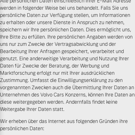
Alle persönlichen Daten einschließlich Ihrer E-Mail Adresse
werden in folgender Weise bei uns behandelt. Falls Sie uns
Mehr erfahren
Fahrzeug konfigurieren
persönliche Daten zur Verfügung stellen, um Informationen
zu erhalten oder unsere Dienste in Anspruch zu nehmen,
Sofort verfügbare Fahrzeuge
speichern wir Ihre persönlichen Daten. Dies ermöglicht uns,
Ihre Bitte zu erfüllen. Ihre persönlichen Angaben werden von
Frühjahrscheck
uns nur zum Zwecke der Vertragsabwicklung und der
Entdecken Sie unsere
Bearbeitung Ihrer Anfragen gespeichert, verarbeitet und
saisonalen Angebote.
genutzt. Eine anderweitige Verarbeitung und Nutzung Ihrer
Mehr erfahren
Daten für Zwecke der Beratung, der Werbung und
Volvo Selekt
Marktforschung erfolgt nur mit Ihrer ausdrücklichen
Gebrauchtwagen
Zustimmung. Umfasst die Einwilligungserklärung zu den
Die Neuwagenalternative
vorgenannten Zwecken auch die Übermittlung Ihrer Daten an
Mehr erfahren
Unternehmen des Volvo Cars Konzerns, können Ihre Daten an
Finanzierung & Leasing
diese weitergegeben werden. Andernfalls findet keine
Weitergabe Ihrer Daten statt.
Versicherung
Wir erheben über das Internet aus folgenden Gründen ihre
Editionsmodelle
persönlichen Daten:
Jetzt kennenlernen