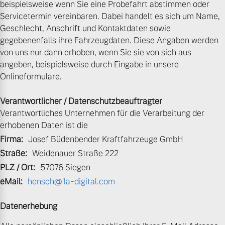
beispielsweise wenn Sie eine Probefahrt abstimmen oder
Servicetermin vereinbaren. Dabei handelt es sich um Name,
Gebrauchtwagen
Kontakt und Anfahrt
Mild-Hybrid
Geschlecht, Anschrift und Kontaktdaten sowie
4 Modelle
gegebenenfalls ihre Fahrzeugdaten. Diese Angaben werden
Unsere News & Events
von uns nur dann erhoben, wenn Sie sie von sich aus
Aktuelle Zubehörangebote
angeben, beispielsweise durch Eingabe in unsere
Onlineformulare.
Zubehörkatalog
Verantwortlicher / Datenschutzbeauftragter
Geschäftskunden
Verantwortliches Unternehmen für die Verarbeitung der
Service by Volvo
erhobenen Daten ist die
Editionsmodelle
Firma:
Josef Büdenbender Kraftfahrzeuge GmbH
Straße:
Weidenauer Straße 222
Konnektivität
Sie erhalten bei uns eine
PLZ / Ort:
57076 Siegen
Vielzahl von Original
eMail:
hensch@1a-digital.com
Volvo Winter- und
Sommer Kompletträder.
Datenerhebung
Bitte sprechen Sie uns
Angebot anfragen
direkt an.