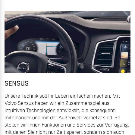
Gebrauchtwagen
Kontakt und Anfahrt
Mild-Hybrid
4 Modelle
Unsere News & Events
Aktuelle Zubehörangebote
Zubehörkatalog
Geschäftskunden
Service by Volvo
Editionsmodelle
SENSUS
Unsere Technik soll Ihr Leben einfacher machen. Mit
Konnektivität
Sie erhalten bei uns eine
Volvo Sensus haben wir ein Zusammenspiel aus
Vielzahl von Original
intuitiven Technologien entwickelt, die konsequent
Volvo Winter- und
miteinander und mit der Außenwelt vernetzt sind. So
Sommer Kompletträder.
stellen wir Ihnen Funktionen und Services zur Verfügung,
Bitte sprechen Sie uns
Angebot anfragen
mit denen Sie nicht nur Zeit sparen, sondern sich auch
direkt an.