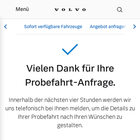
Menü
Danke Probefahrt
Sofort verfügbare Fahrzeuge
Angebot anfragen
Se
Vollelektrisch
Vielen Dank für Ihre
6 Modelle
Probefahrt-Anfrage.
Innerhalb der nächsten vier Stunden werden wir
Aktuelle Angebote
Über uns
uns telefonisch bei Ihnen melden, um die Details zu
Plug-in Hybrid
Ihrer Probefahrt nach Ihren Wünschen zu
3 Modelle
gestalten.
Geschäftskunden
Unser Team