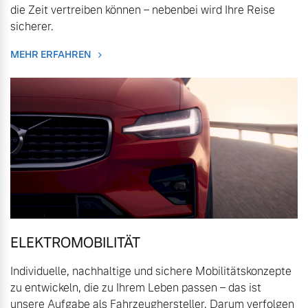
die Zeit vertreiben können – nebenbei wird Ihre Reise
Mehr erfahren
Fahrzeug konfigurieren
sicherer.
MEHR ERFAHREN
Sofort verfügbare Fahrzeuge
Frühjahrscheck
Entdecken Sie unsere
saisonalen Angebote.
Mehr erfahren
Volvo Selekt
Gebrauchtwagen
Die Neuwagenalternative
Mehr erfahren
Finanzierung & Leasing
ELEKTROMOBILITÄT
Versicherung
Individuelle, nachhaltige und sichere Mobilitätskonzepte
Editionsmodelle
zu entwickeln, die zu Ihrem Leben passen – das ist
Jetzt kennenlernen
unsere Aufgabe als Fahrzeughersteller. Darum verfolgen