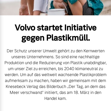
Gebrauchtwagen
Kontakt und Anfahrt
Mild-Hybrid
4 Modelle
Unsere News & Events
Volvo startet Initiative
Aktuelle Zubehörangebote
gegen Plastikmüll.
Zubehörkatalog
Der Schutz unserer Umwelt gehört zu den Kernwerten
Geschäftskunden
unseres Unternehmens. So sind eine nachhaltige
Service by Volvo
Produktion und die Reduzierung von Plastik unabdingbar,
Editionsmodelle
um unser Ziel zu erreichen, bis 2040 klimaneutral zu
werden. Um auf das weltweit wachsende Plastikproblem
Konnektivität
Sie erhalten bei uns eine
aufmerksam zu machen, haben wir gemeinsam mit dem
Vielzahl von Original
Knesebeck Verlag das Bilderbuch „Der Tag, an dem das
Volvo Winter- und
Meer verschwand“ initiiert, das am 18. März in den
Sommer Kompletträder.
Handel kam.
Bitte sprechen Sie uns
Angebot anfragen
direkt an.