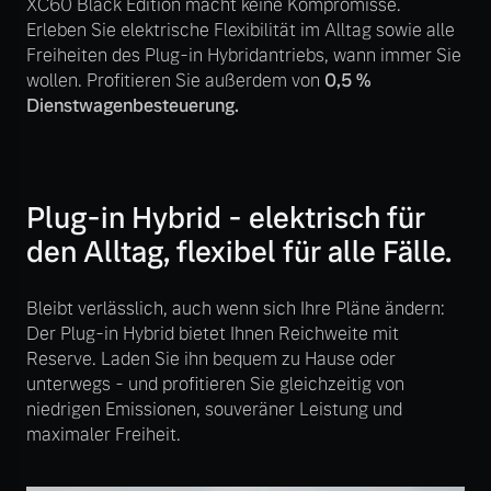
XC60 Black Edition macht keine Kompromisse.
Erleben Sie elektrische Flexibilität im Alltag sowie alle
Mehr erfahren
Fahrzeug konfigurieren
Freiheiten des Plug-in Hybridantriebs, wann immer Sie
wollen. Profitieren Sie außerdem von
0,5 %
Sofort verfügbare Fahrzeuge
Dienstwagenbesteuerung.
Frühjahrscheck
Entdecken Sie unsere
saisonalen Angebote.
Plug-in Hybrid - elektrisch für
Mehr erfahren
Volvo Selekt
den Alltag, flexibel für alle Fälle.
Gebrauchtwagen
Die Neuwagenalternative
Bleibt verlässlich, auch wenn sich Ihre Pläne ändern:
Der Plug-in Hybrid bietet Ihnen Reichweite mit
Mehr erfahren
Reserve. Laden Sie ihn bequem zu Hause oder
Finanzierung & Leasing
unterwegs - und profitieren Sie gleichzeitig von
niedrigen Emissionen, souveräner Leistung und
Versicherung
maximaler Freiheit.
Editionsmodelle
Jetzt kennenlernen