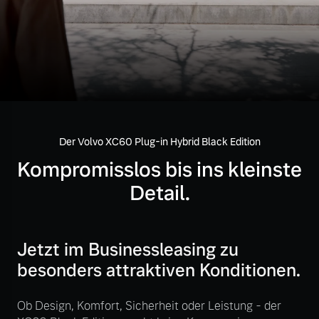
Gebrauchtwagen
Kontakt und Anfahrt
Mild-Hybrid
4 Modelle
Unsere News & Events
Aktuelle Zubehörangebote
Zubehörkatalog
Der Volvo XC60 Plug-in Hybrid Black Edition
Geschäftskunden
Kompromisslos bis ins kleinste
Service by Volvo
Detail.
Editionsmodelle
Konnektivität
Sie erhalten bei uns eine
Jetzt im Businessleasing zu
Vielzahl von Original
Volvo Winter- und
besonders attraktiven Konditionen.
Sommer Kompletträder.
Bitte sprechen Sie uns
Ob Design, Komfort, Sicherheit oder Leistung - der
Angebot anfragen
direkt an.