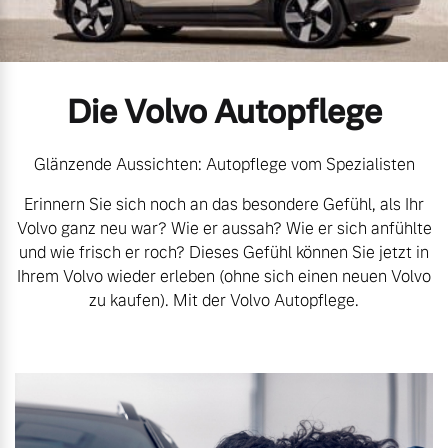
Gebrauchtwagen
Kontakt und Anfahrt
Mild-Hybrid
4 Modelle
Unsere News & Events
Die Volvo Autopflege
Aktuelle Zubehörangebote
Zubehörkatalog
Glänzende Aussichten: Autopflege vom Spezialisten
Erinnern Sie sich noch an das besondere Gefühl, als Ihr
Geschäftskunden
Volvo ganz neu war? Wie er aussah? Wie er sich anfühlte
Service by Volvo
und wie frisch er roch? Dieses Gefühl können Sie jetzt in
Editionsmodelle
Ihrem Volvo wieder erleben (ohne sich einen neuen Volvo
zu kaufen). Mit der Volvo Autopflege.
Konnektivität
Sie erhalten bei uns eine
Vielzahl von Original
Volvo Winter- und
Sommer Kompletträder.
Bitte sprechen Sie uns
Angebot anfragen
direkt an.