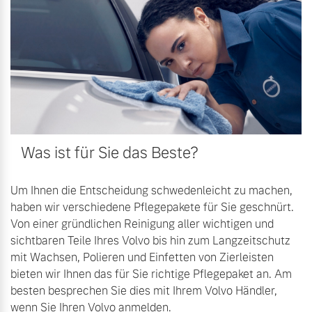
Mehr erfahren
Fahrzeug konfigurieren
Sofort verfügbare Fahrzeuge
Frühjahrscheck
Entdecken Sie unsere
saisonalen Angebote.
Was ist für Sie das Beste?
Mehr erfahren
Volvo Selekt
Gebrauchtwagen
Die Neuwagenalternative
Um Ihnen die Entscheidung schwedenleicht zu machen,
haben wir verschiedene Pflegepakete für Sie geschnürt.
Mehr erfahren
Von einer gründlichen Reinigung aller wichtigen und
Finanzierung & Leasing
sichtbaren Teile Ihres Volvo bis hin zum Langzeitschutz
mit Wachsen, Polieren und Einfetten von Zierleisten
Versicherung
bieten wir Ihnen das für Sie richtige Pflegepaket an. Am
Editionsmodelle
besten besprechen Sie dies mit Ihrem Volvo Händler,
Jetzt kennenlernen
wenn Sie Ihren Volvo anmelden.