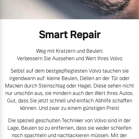
Gebrauchtwagen
Kontakt und Anfahrt
Mild-Hybrid
4 Modelle
Unsere News & Events
Smart Repair
Aktuelle Zubehörangebote
Zubehörkatalog
Weg mit Kratzern und Beulen:
Verbessern Sie Aussehen und Wert Ihres Volvo
Geschäftskunden
Selbst auf dem bestgepflegtesten Volvo tauchen sie
Service by Volvo
irgendwann auf: kleine Beulen, Dellen an der Tür oder
Editionsmodelle
Macken durch Steinschlag oder Hagel. Diese sehen nicht
nur unschön aus, sie mindern auch den Wert Ihres Autos.
Konnektivität
Sie erhalten bei uns eine
Gut, dass Sie jetzt schnell und einfach Abhilfe schaffen
Vielzahl von Original
können. Und zwar zu einem günstigen Preis!
Volvo Winter- und
Die speziell geschulten Techniker von Volvo sind in der
Sommer Kompletträder.
Lage, Beulen so zu entfernen, dass sie weder schleifen
Bitte sprechen Sie uns
Angebot anfragen
noch spachteln und nachlackieren müssen. Mit der
direkt an.