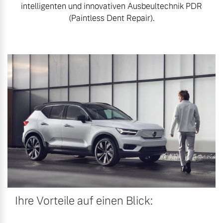
intelligenten und innovativen Ausbeultechnik PDR
Mehr erfahren
(Paintless Dent Repair).
Fahrzeug konfigurieren
Sofort verfügbare Fahrzeuge
Frühjahrscheck
Entdecken Sie unsere
saisonalen Angebote.
Mehr erfahren
Volvo Selekt
Gebrauchtwagen
Die Neuwagenalternative
Mehr erfahren
Finanzierung & Leasing
Versicherung
Ihre Vorteile auf einen Blick:
Editionsmodelle
Jetzt kennenlernen