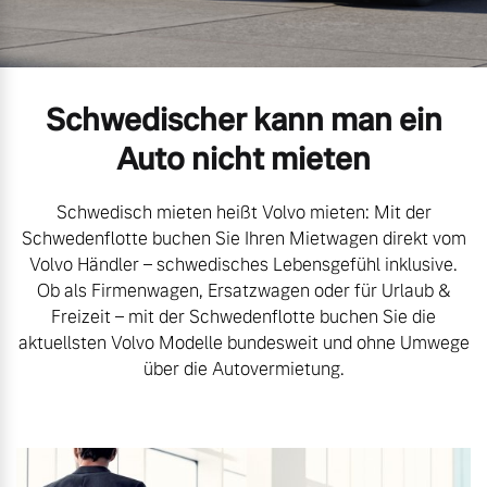
Gebrauchtwagen
Kontakt und Anfahrt
Mild-Hybrid
4 Modelle
Unsere News & Events
Schwedischer kann man ein
Aktuelle Zubehörangebote
Auto nicht mieten
Zubehörkatalog
Schwedisch mieten heißt Volvo mieten: Mit der
Geschäftskunden
Schwedenflotte buchen Sie Ihren Mietwagen direkt vom
Service by Volvo
Volvo Händler – schwedisches Lebensgefühl inklusive.
Ob als Firmenwagen, Ersatzwagen oder für Urlaub &
Editionsmodelle
Freizeit – mit der Schwedenflotte buchen Sie die
aktuellsten Volvo Modelle bundesweit und ohne Umwege
Konnektivität
Sie erhalten bei uns eine
über die Autovermietung.
Vielzahl von Original
Volvo Winter- und
Sommer Kompletträder.
Bitte sprechen Sie uns
Angebot anfragen
direkt an.