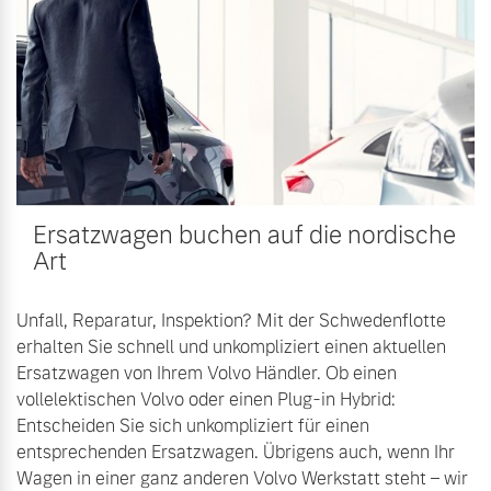
Mehr erfahren
Fahrzeug konfigurieren
Sofort verfügbare Fahrzeuge
Frühjahrscheck
Entdecken Sie unsere
saisonalen Angebote.
Ersatzwagen buchen auf die nordische
Mehr erfahren
Volvo Selekt
Art
Gebrauchtwagen
Die Neuwagenalternative
Unfall, Reparatur, Inspektion? Mit der Schwedenflotte
Mehr erfahren
erhalten Sie schnell und unkompliziert einen aktuellen
Finanzierung & Leasing
Ersatzwagen von Ihrem Volvo Händler. Ob einen
vollelektischen Volvo oder einen Plug-in Hybrid:
Versicherung
Entscheiden Sie sich unkompliziert für einen
Editionsmodelle
entsprechenden Ersatzwagen. Übrigens auch, wenn Ihr
Wagen in einer ganz anderen Volvo Werkstatt steht – wir
Jetzt kennenlernen